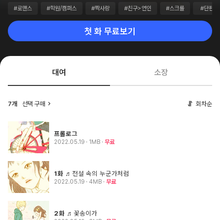
#로맨스
#학원/캠퍼스
#짝사랑
#친구>연인
#스크롤
#단편
첫 화 무료보기
대여
소장
7개
선택 구매
회차순
프롤로그
2022.05.19
· 1MB
무료
1화
♬전설 속의 누군가처럼
2022.05.19
· 4MB
무료
2화
♬꽃송이가