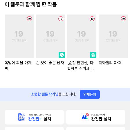
이 웹툰과 함께 찜 한 작품
쪽방에 괴물 아저
손 맛이 좋은 남자
[순정 단편선] 마
지하철의 XXX
씨
법학부 수석과 검
술학부 수석이 XX
방에 갇히면
소중한 웹툰 작가님
을 모십니다.
연재문의
10배 적립, 2시간 먼저
원스토어에서
완전판+
설치
완전판 설치