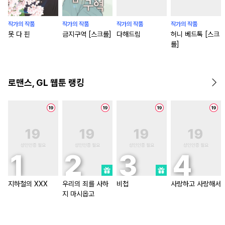
작가의 작품
작가의 작품
작가의 작품
작가의 작품
못 다 핀
금지구역 [스크롤]
다해드림
허니 베드톡 [스크
롤]
로맨스, GL 웹툰 랭킹
지하철의 XXX
우리의 죄를 사하
비첩
사랑하고 사랑해서
지 마시옵고