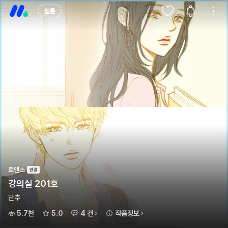
웹툰
로맨스
강의실 201호
단추
5.7천
5.0
4 건
작품정보