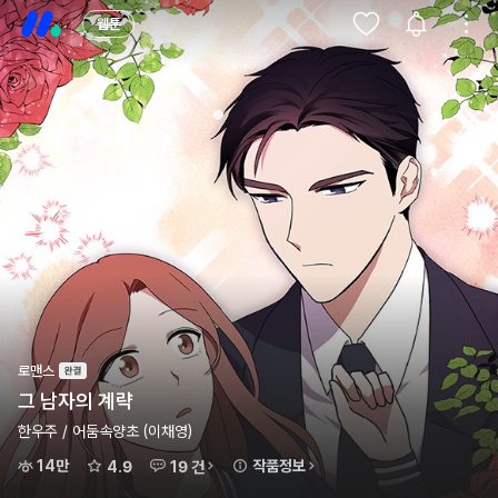
웹툰
로맨스
그 남자의 계략
한우주 / 어둠속양초 (이채영)
14만
작품정보
4.9
19 건