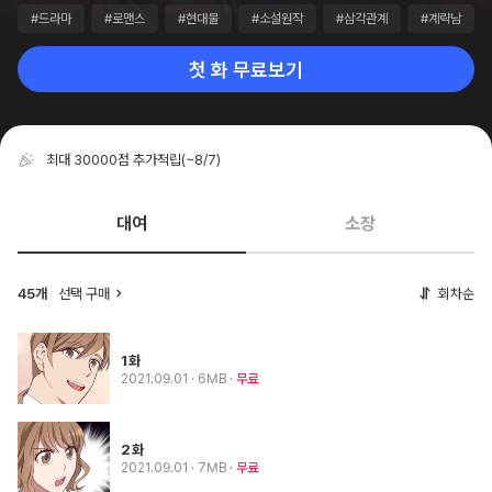
#드라마
#로맨스
#현대물
#소설원작
#삼각관계
#계략남
첫 화 무료보기
최대 30000점 추가적립
(~8/7)
대여
소장
45개
선택 구매
회차순
1화
2021.09.01
· 6MB
무료
2화
2021.09.01
· 7MB
무료