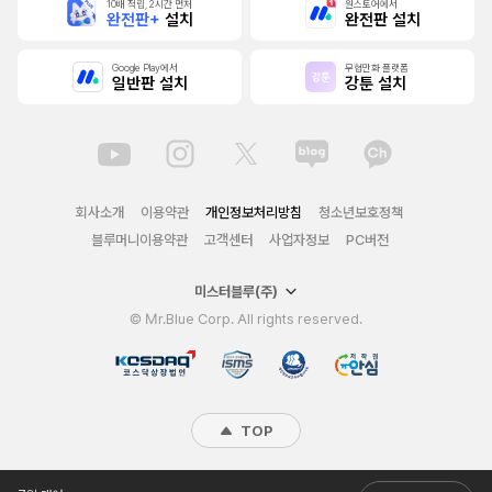
10배 적립, 2시간 먼저
원스토어에서
완전판+
설치
완전판 설치
Google Play에서
무협만화 플랫폼
일반판 설치
강툰 설치
회사소개
이용약관
개인정보처리방침
청소년보호정책
블루머니이용약관
고객센터
사업자정보
PC버전
미스터블루(주)
© Mr.Blue Corp. All rights reserved.
TOP