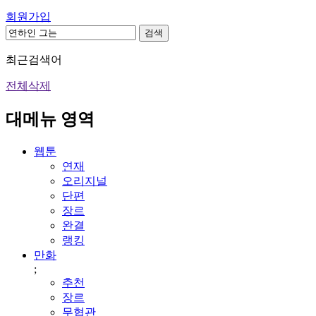
회원가입
검색
최근검색어
전체삭제
대메뉴 영역
웹툰
연재
오리지널
단편
장르
완결
랭킹
만화
;
추천
장르
무협관