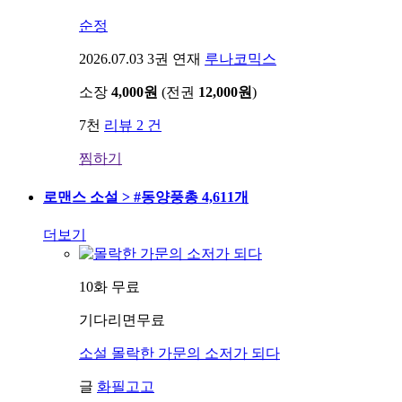
순정
2026.07.03
3권 연재
루나코믹스
소장
4,000원
(전권
12,000원
)
7천
리뷰 2 건
찜하기
로맨스 소설 > #동양풍
총 4,611개
더보기
10화 무료
기다리면무료
소설
몰락한 가문의 소저가 되다
글
화필고고