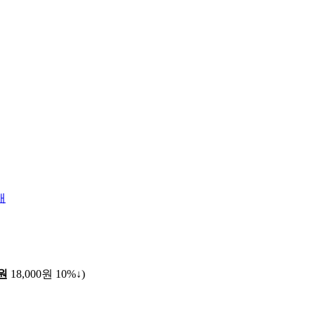
개
0원
18,000원
10%↓
)