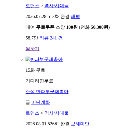
로맨스
>
역사/시대물
2026.07.28
513화 완결
태평
대여
무료쿠폰
소장
100원
(전화
50,300원
)
58.7만
리뷰 241 건
찜하기
15화 무료
기다리면무료
소설
반파부군태총아
글
미단개화
로맨스
>
역사/시대물
2026.08.01
526화 완결
보헤미안