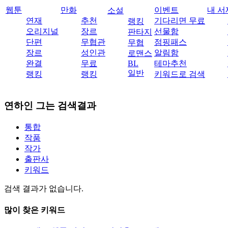
웹툰
만화
이벤트
내 서
소설
연재
추천
기다리면 무료
랭킹
오리지널
장르
선물함
판타지
단편
무협관
점핑패스
무협
장르
성인관
알림함
로맨스
완결
무료
BL
테마추천
일반
랭킹
랭킹
키워드로 검색
연하인 그는
검색결과
통합
작품
작가
출판사
키워드
검색 결과가 없습니다.
많이 찾은 키워드