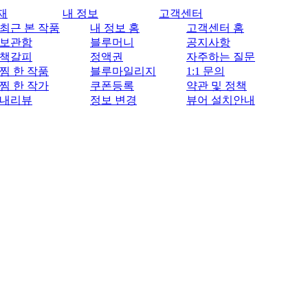
재
내 정보
고객센터
최근 본 작품
내 정보 홈
고객센터 홈
보관함
블루머니
공지사항
책갈피
정액권
자주하는 질문
찜 한 작품
블루마일리지
1:1 문의
찜 한 작가
쿠폰등록
약관 및 정책
내리뷰
정보 변경
뷰어 설치안내