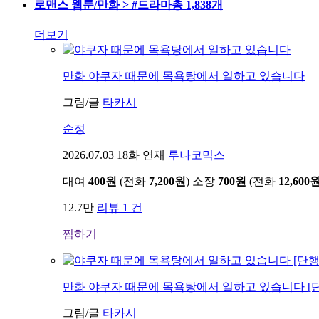
로맨스 웹툰/만화 > #드라마
총 1,838개
더보기
만화
야쿠자 때문에 목욕탕에서 일하고 있습니다
그림/글
타카시
순정
2026.07.03
18화 연재
루나코믹스
대여
400원
(전화
7,200원
)
소장
700원
(전화
12,600
12.7만
리뷰 1 건
찜하기
만화
야쿠자 때문에 목욕탕에서 일하고 있습니다 [
그림/글
타카시