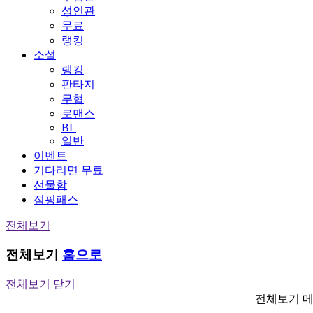
성인관
무료
랭킹
소설
랭킹
판타지
무협
로맨스
BL
일반
이벤트
기다리면 무료
선물함
점핑패스
전체보기
전체보기
홈으로
전체보기 닫기
전체보기 