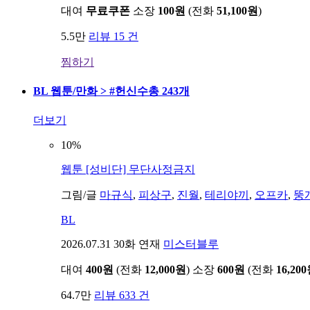
대여
무료쿠폰
소장
100원
(전화
51,100원
)
5.5만
리뷰 15 건
찜하기
BL 웹툰/만화 > #헌신수
총 243개
더보기
10%
웹툰
[성비단] 무단사정금지
그림/글
마규식
,
피상구
,
진월
,
테리야끼
,
오프카
,
뚱
BL
2026.07.31
30화 연재
미스터블루
대여
400원
(전화
12,000원
)
소장
600원
(전화
16,20
64.7만
리뷰 633 건