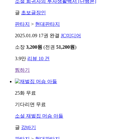
소설
회귀자의 투자생활백서 [단행본]
글
초보글장인
판타지
>
현대판타지
2025.01.09
17권 완결
JC미디어
소장
3,200원
(전권
51,200원
)
3.9만
리뷰 10 건
찜하기
25화 무료
기다리면 무료
소설
재벌집 머슴 아들
글
강바기
판타지
>
현대판타지