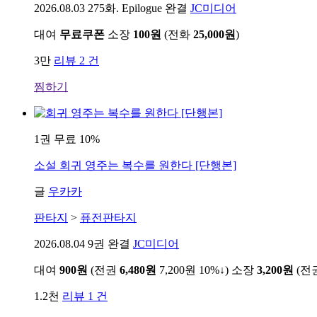
2026.08.03
275화. Epilogue 완결
JC미디어
대여
무료쿠폰
소장
100원
(전화
25,000원
)
3만
리뷰 2 건
찜하기
1권 무료
10%
소설
회귀 영주는 복수를 원한다 [단행본]
글
우카카
판타지
>
퓨전판타지
2026.08.04
9권 완결
JC미디어
대여
900원
(전권
6,480원
7,200원
10%↓
)
소장
3,200원
(전
1.2천
리뷰 1 건