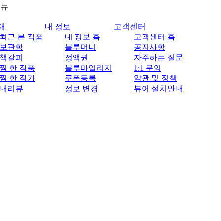
메뉴
재
내 정보
고객센터
최근 본 작품
내 정보 홈
고객센터 홈
보관함
블루머니
공지사항
책갈피
정액권
자주하는 질문
찜 한 작품
블루마일리지
1:1 문의
찜 한 작가
쿠폰등록
약관 및 정책
내리뷰
정보 변경
뷰어 설치안내