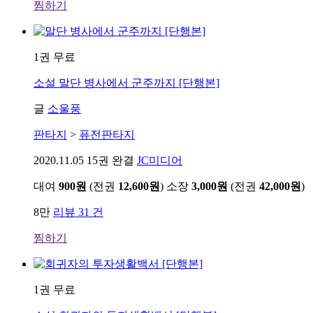
찜하기
1권 무료
소설
말단 병사에서 군주까지 [단행본]
글
소울풍
판타지
>
퓨전판타지
2020.11.05
15권 완결
JC미디어
대여
900원
(전권
12,600원
)
소장
3,000원
(전권
42,000원
)
8만
리뷰 31 건
찜하기
1권 무료