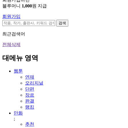
블루머니
1,000
원 지급
회원가입
검색
최근검색어
전체삭제
대메뉴 영역
웹툰
연재
오리지널
단편
장르
완결
랭킹
만화
;
추천