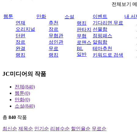
전체보기 
웹툰
만화
이벤트
내 서
소설
연재
추천
기다리면 무료
랭킹
오리지널
장르
선물함
판타지
단편
무협관
점핑패스
무협
장르
성인관
알림함
로맨스
완결
무료
BL
테마추천
일반
랭킹
랭킹
키워드로 검색
JC미디어
의 작품
전체
(840)
웹툰
(0)
만화
(0)
소설
(840)
총
840
작품
최신순
제목순
인기순
리뷰수순
할인율순
무료순