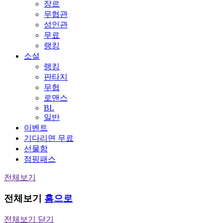
장르
무협관
성인관
무료
랭킹
소설
랭킹
판타지
무협
로맨스
BL
일반
이벤트
기다리면 무료
선물함
점핑패스
전체보기
전체보기
홈으로
전체보기 닫기