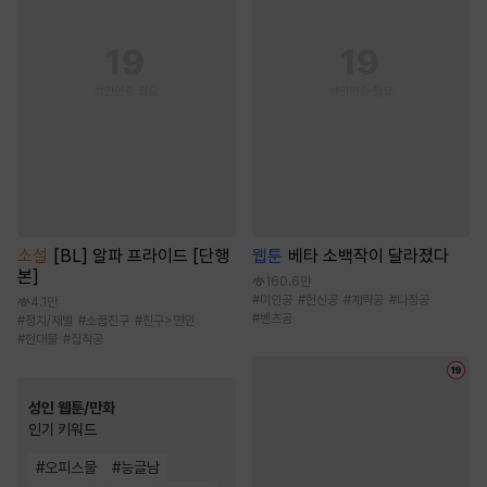
소설
[BL] 알파 프라이드 [단행
웹툰
베타 소백작이 달라졌다
본]
160.6만
#
미인공
#
헌신공
#
계략공
#
다정공
4.1만
#
벤츠공
#
정치/재벌
#
소꿉친구
#
친구>연인
#
현대물
#
집착공
성인 웹툰/만화
인기 키워드
#
오피스물
#
능글남