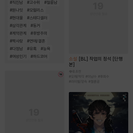
#
직진남
#
고수위
#
절륜남
#
원나잇
#
모럴리스
#
현대물
#
스테디셀러
#
삼각관계
#
동거
#
계약관계
#
후방주의
#
짝사랑
#
연애/결혼
#
다정남
#
유혹
#
능욕
#
여성인기
#
하드코어
소설
[BL] 작업의 정석 [단행
본]
8.6천
#
오해/착각
#
미남수
#
후회수
#
라이벌/앙숙
#
절륜공