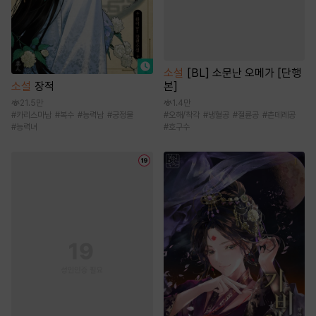
소설
[BL] 소문난 오메가 [단행
본]
소설
장적
1.4만
21.5만
#
오해/착각
#
냉혈공
#
절륜공
#
츤데레공
#
카리스마남
#
복수
#
능력남
#
궁정물
#
호구수
#
능력녀