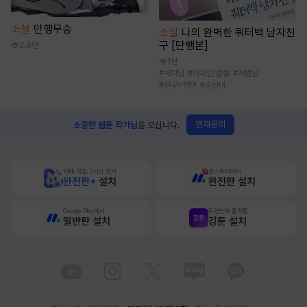
소설
만행무승
소설
나의 완벽한 쿼터백 남자친
구 [단행본]
2.9만
1천
#
계략남
#
외국인/혼혈
#
재벌남
#
친구>연인
#
순진녀
연재문의
소중한 웹툰 작가님
을 모십니다.
10배 적립, 2시간 먼저
원스토어에서
완전판+
설치
완전판 설치
Google Play에서
무협만화 플랫폼
일반판 설치
강툰 설치