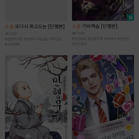
소설
기비역습 [단행본]
소설
또다시 파고드는 [단행본]
7.9천
1.5만
#
츤데레남
#
갑을관계
#
상처녀
#
전문직
#
운명적사랑
#
능력녀
#
능글남
#
직진남
#
권선징악
#
사내연애