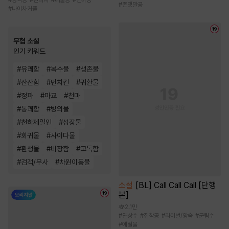
#
능력공
#
판타지
#
대물공
#
연하공
#
존댓말공
#
나이차커플
무협 소설
인기 키워드
#
유쾌함
#
복수물
#
생존물
#
잔잔함
#
먼치킨
#
귀환물
#
정파
#
마교
#
천마
#
통쾌함
#
빙의물
#
천하제일인
#
성장물
#
회귀물
#
사이다물
#
환생물
#
비장함
#
고독함
#
검객/무사
#
차원이동물
소설
[BL] Call Call Call [단행
본]
2.1만
#
연상수
#
집착공
#
라이벌/앙숙
#
군림수
#
애절물