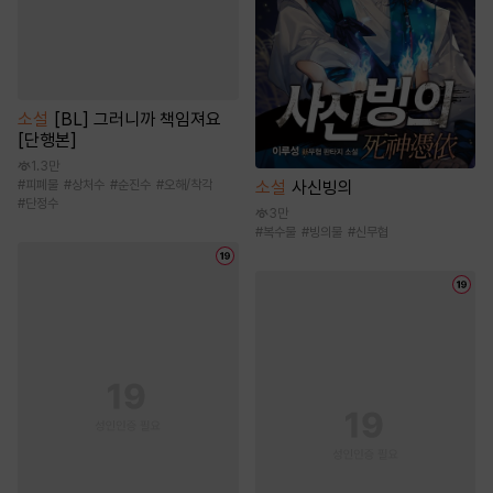
소설
[BL] 그러니까 책임져요
[단행본]
1.3만
#
피폐물
#
상처수
#
순진수
#
오해/착각
소설
사신빙의
#
단정수
3만
#
복수물
#
빙의물
#
신무협