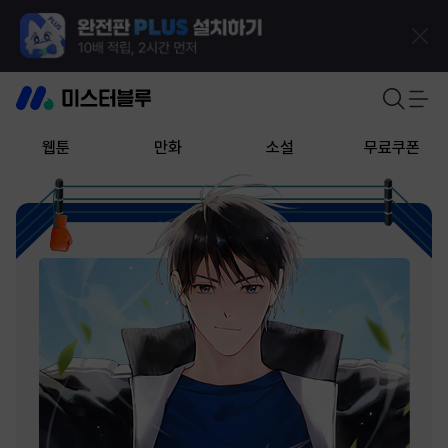
웹툰
만화
소설
무료쿠폰