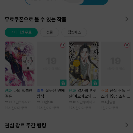
무료쿠폰으로 볼 수 있는 작품
기다리면 무료
선물
점핑패스
만화
나의 행복한
웹툰
잘못된 연애
만화
약사의 혼잣
소설
전직 조폭 보
결혼
방식
말(마오마오의 후
스의 19금 소설 속
궁 수수께끼 풀이
가정부 빙의기
13.7만
코우사카 리토 / 아기토기 아쿠미
3.1만
SIK
16.9만
쿠라타 미노지 / 휴우가 나츠
1천
당성
수첩)
12시간마다 무료
12시간마다 무료
12시간마다 무료
1일마다 무료
관심 장르 주간 랭킹