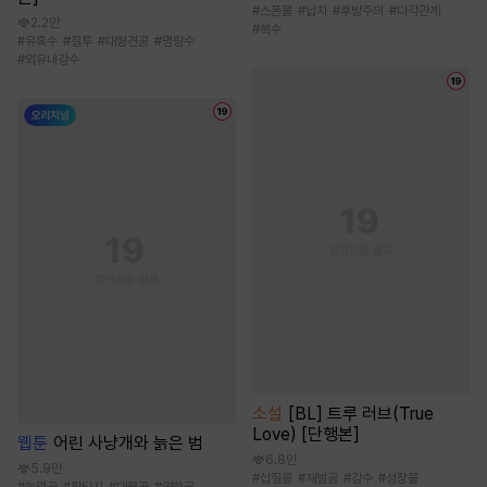
#
스폰물
#
납치
#
후방주의
#
다각관계
2.2만
#
복수
#
유혹수
#
질투
#
대형견공
#
명랑수
#
외유내강수
소설
[BL] 트루 러브(True
Love) [단행본]
웹툰
어린 사냥개와 늙은 범
6.8만
5.9만
#
삽질물
#
재벌공
#
강수
#
성장물