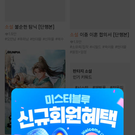
소설
불순한 탐닉 [단행본]
1.9만
소설
이중 이혼 합의서 [단행본]
#
오만남
#
후회남
#
현대물
#
신파물
#
복수
1.9만
#
소유욕/집착
#
시월드
#
육아물
#
현대물
#
몸정>맘정
판타지 소설
인기 키워드
#
시스템
#
재벌물
#
전문직
#
환생물
#
유쾌함
#
통쾌함
#
천재
#
빙의물
#
복수물
#
성장물
#
회귀물
#
스포츠물
#
먼치킨
#
차원이동물
#
생존물
#
비장함
#
게임시스템