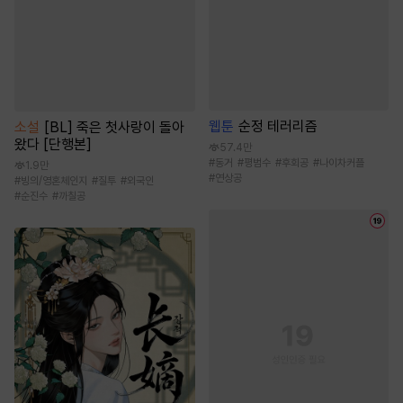
웹툰
순정 테러리즘
소설
[BL] 죽은 첫사랑이 돌아
왔다 [단행본]
57.4만
#
동거
#
평범수
#
후회공
#
나이차커플
1.9만
#
연상공
#
빙의/영혼체인지
#
질투
#
외국인
#
순진수
#
까칠공