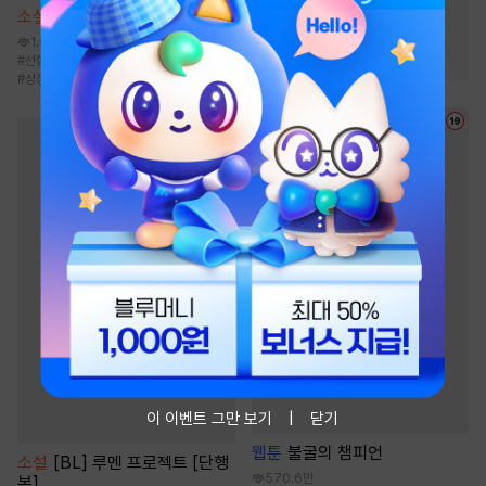
소설
환생 수선전 [단행본]
#
전쟁물
#
이능력
1.6만
#
경영/기업
#
선협물
#
먼치킨
#
환생물
#
신무협
#
성장물
이 이벤트 그만 보기
닫기
웹툰
불굴의 챔피언
소설
[BL] 루멘 프로젝트 [단행
570.6만
본]