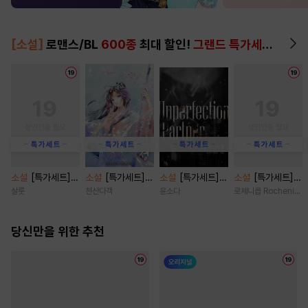
[소설]
로맨스/BL
600종
최대 할인!
그랜드 특가세트
▶
소설
[특가세트]
소설
[특가세트]
소설
[특가세트]
소설
[특가세트]
제한지구 [단행본]
잠성 [단행본]
불건전한 연애 [단
금단 위에 순정
살룻
천산다객
윤소다
로체니콥 Rocheni-co
행본]
[단행본]
당신만을 위한 추천