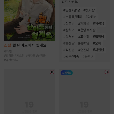
인기 키워드
#
몸정>맘정
#
첫사랑
#
소유욕/집착
#
다정남
#
절륜남
#
재회물
#
계략남
#
상처녀
#
운명적사랑
#
상처남
#
고수위
#
집착남
#
순정남
#
능력남
#
오해
소설
헬 난이도에서 쉴게요
#
직진남
#
순진녀
#
재벌남
5만
#
힐링물
#
시스템
#
영지물
#
성장물
#
왕족/귀족
#
능력녀
#
퓨전판타지