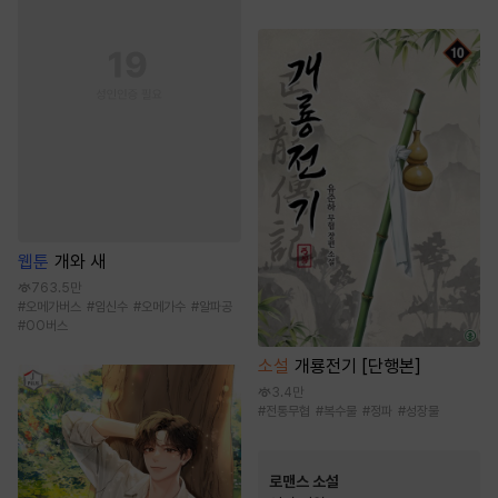
웹툰
개와 새
763.5만
#
오메가버스
#
임신수
#
오메가수
#
알파공
#
OO버스
소설
개룡전기 [단행본]
3.4만
#
전통무협
#
복수물
#
정파
#
성장물
로맨스 소설