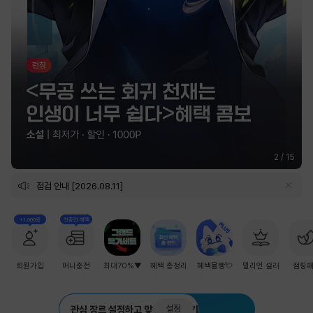
2
/
15
점검 안내 [2026.08.11]
+1,000원
첫충전 혜택
회원가입
머니충전
최대70%▼
혜택 총정리
혜택몰빵💘
밀리언 셀러
점핑
설정
관심 장르 설정하고 맞춤 추천 받기