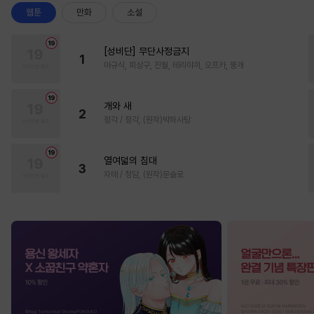
웹툰
만화
소설
[성비단] 무단사정금지
1
마규식, 피상구, 진월, 테리야끼, 오프카, 뚱개
개와 새
2
정각 / 정각, (원작)박하사탕
열여덟의 침대
3
자태 / 청담, (원작)문슬로