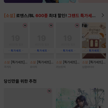
[소설]
로맨스/BL
600종
최대 할인!
그랜드 특가세트
▶
소설
[특가세트]
소설
[특가세트]
소설
[특가세트]
소설
[특가세트]
브로큰 로망스 클
결혼이란 이름의
오, 마이 베이비(O
잠입취재 중입니
곽겨자
유아히
러브트릭
상큼버터바
리셰 [단행본]
도박 [단행본]
h, My baby) [단
다! [단행본]
행본]
당신만을 위한 추천