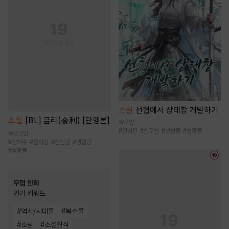
소설
선협에서 상태창 개발하기
소설
[BL] 금리(金利) [단행본]
7만
#
먼치킨
#
신무협
#
선협물
#
성장물
2.2만
#
상처수
#
할리킹
#
헌신공
#
냉혈공
#
성장물
무협 만화
인기 키워드
#
역사/시대물
#
복수물
#
소림
#
소설원작