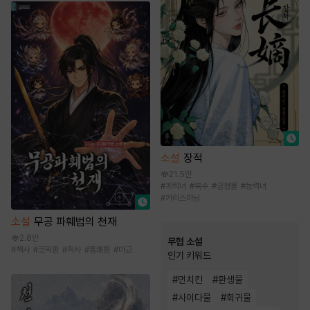
소설
장적
21.5만
#
계략녀
#
복수
#
궁정물
#
능력녀
#
카리스마남
소설
무공 파훼법의 천재
2.8만
무협 소설
#
책사
#
코믹함
#
학사
#
통쾌함
#
마교
인기 키워드
#
먼치킨
#
환생물
#
사이다물
#
회귀물