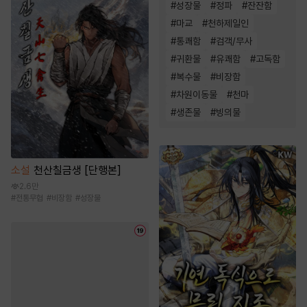
#
성장물
#
정파
#
잔잔함
#
마교
#
천하제일인
#
통쾌함
#
검객/무사
#
귀환물
#
유쾌함
#
고독함
#
복수물
#
비장함
#
차원이동물
#
천마
#
생존물
#
빙의물
소설
천산칠금생 [단행본]
2.6만
#
전통무협
#
비장함
#
성장물