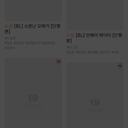
소설
[BL] 소문난 오메가 [단행
본]
소설
[BL] 언페어 헤이터 [단행
1.4만
본]
#
질투
#
미인수
#
오해/착각
#
츤데레공
3.5만
#
상처수
#
강공
#
후회공
#
현대물
#
순정수
#
애증