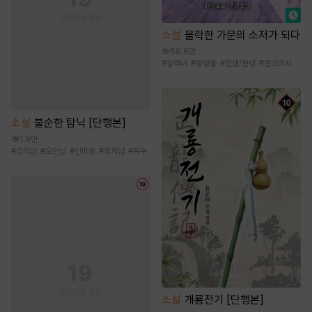
소설
몰락한 가문의 소저가 되다
58.6만
#
능력녀
#
동양풍
#
전생/환생
#
걸크러시
소설
불순한 탐닉 [단행본]
1.9만
#
집착남
#
오만남
#
신파물
#
후회남
#
복수
소설
개룡전기 [단행본]