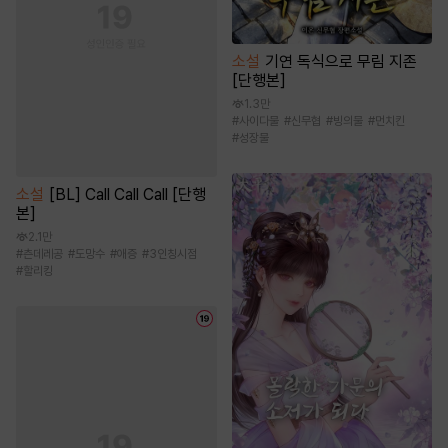
소설
기연 독식으로 무림 지존
[단행본]
1.3만
#
사이다물
#
신무협
#
빙의물
#
먼치킨
#
성장물
소설
[BL] Call Call Call [단행
본]
2.1만
#
츤데레공
#
도망수
#
애증
#
3인칭시점
#
할리킹