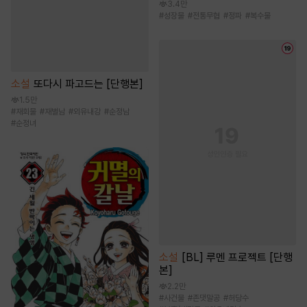
3.4만
#
성장물
#
전통무협
#
정파
#
복수물
소설
또다시 파고드는 [단행본]
1.5만
#
재회물
#
재벌남
#
외유내강
#
순정남
#
순정녀
소설
[BL] 루멘 프로젝트 [단행
본]
2.2만
#
사건물
#
존댓말공
#
허당수