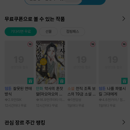
무료쿠폰으로 볼 수 있는 작품
기다리면 무료
선물
점핑패스
웹툰
잘못된 연애
만화
약사의 혼잣
소설
전직 조폭 보
웹툰
나를 파멸시
방식
말(마오마오의 후
스의 19금 소설 속
킬 그대에게
궁 수수께끼 풀이
가정부 빙의기
2.9만
SIK
16.9만
쿠라타 미노지 / 휴우가 나츠
1천
당성
4.6천
카야 / 점면, 
수첩)
12시간마다 무료
12시간마다 무료
1일마다 무료
1일마다 무료
관심 장르 주간 랭킹