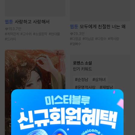
웹툰
사랑하고 사랑해서
웹툰
모두에게 친절한 너는 왜
153.7만
29.3만
#
계약관계
#
고수위
#
소설원작
#
현대물
#
다정공
#
미남공
#
다정수
#
짝사랑
#
드라마
#
얼빠수
로맨스 소설
인기 키워드
#
순정남
#
상처녀
#
운명적사랑
#
재벌남
#
첫사랑
#
절륜남
#
소유욕/집착
#
왕족/귀족
#
상처남
#
몸정>맘정
#
재회물
#
다정남
#
집착남
#
오해
#
직진남
#
능력남
#
순진녀
#
능력녀
#
고수위