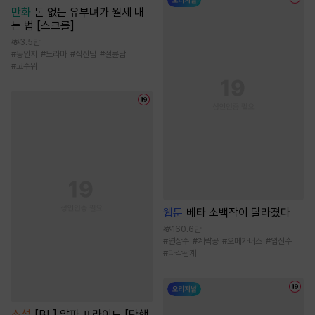
만화
돈 없는 유부녀가 월세 내
는 법 [스크롤]
3.5만
#
동인지
#
드라마
#
직진남
#
절륜남
#
고수위
웹툰
베타 소백작이 달라졌다
160.6만
#
연상수
#
계략공
#
오메가버스
#
임신수
#
다각관계
소설
[BL] 알파 프라이드 [단행