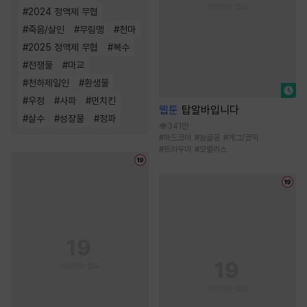
#
2024 정액제 무협
#
죽음/살인
#
무림맹
#
천마
#
2025 정액제 무협
#
복수
#
전쟁물
#
마교
#
천하제일인
#
환생물
#
우정
#
사파
#
먼치킨
웹툰
탑알바입니다
#
살수
#
성장물
#
정파
341만
#
하드코어
#
능글공
#
개그/코믹
#
트라우마
#
모럴리스