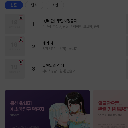
웹툰
만화
소설
[성비단] 무단사정금지
1
마규식, 피상구, 진월, 테리야끼, 오프카, 뚱개
개와 새
2
정각 / 정각, (원작)박하사탕
열여덟의 침대
3
자태 / 청담, (원작)문슬로