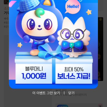
#
계략남
소설
중생 후 다섯 명의 권신을
거두었다
6.5만
#
동양풍
#
쾌활발랄녀
#
권선징악
#
계략남
#
운명적사랑
소설
김 대표의 리라이프
15.8만
이 이벤트 그만 보기
닫기
#
작가
#
회귀물
#
현대판타지