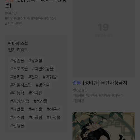
본]
4.1만
#
미인수
#
상처수
#
재벌수
#
집착공
#
친구>연인
판타지 소설
인기 키워드
#
생존물
#
유쾌함
#
스포츠물
#
차원이동물
#
통쾌함
#
천재
#
회귀물
웹툰
[성비단] 무단사정금지
#
게임시스템
#
빙의물
62.9만
#
이능력
#
먼치킨
#
힐링물
#
문란공
#
계략공
#
자낮수
#
경영/기업
#
성장물
#
집착공
#
재벌물
#
복수물
#
전문직
#
시스템
#
비장함
#
환생물
#
전쟁물