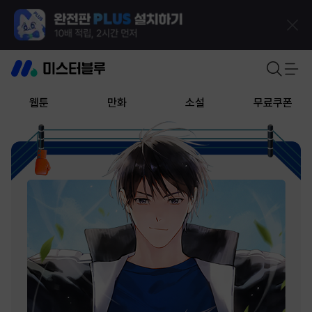
웹툰
만화
소설
무료쿠폰