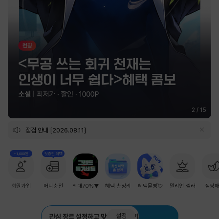
2
/
15
점검 안내 [2026.08.11]
+1,000원
첫충전 혜택
회원가입
머니충전
최대70%▼
혜택 총정리
혜택몰빵💘
밀리언 셀러
점핑
설정
관심 장르 설정하고 맞춤 추천 받기