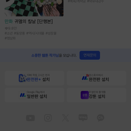
#
복흑/계략공
#
외유내강수
만화
귀멸의 칼날 [단행본]
9.8만
#
소년
#
동양풍
#
역사/시대물
#
성장물
#
영상화
연재문의
소중한 웹툰 작가님
을 모십니다.
10배 적립, 2시간 먼저
원스토어에서
완전판+
설치
완전판 설치
Google Play에서
무협만화 플랫폼
일반판 설치
강툰 설치