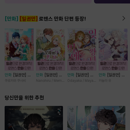
[만화]
[일권만]
로맨스 만화 단편 등장!
만화
[일권만] 내
만화
[일권만] 웃
만화
[일권만] 잊
만화
[일권만] 죽
게 간섭하지 않겠
지 않는 약혼자님
혀진 왕녀지만 정
을 뻔한 늑대가 운
쿠로카와 쿠사비
Nanohiru / Memeko
Odayaka / Maya Koike
카놀라 유
다던 냉정한 남편
이 사랑에 빠진 건
략결혼 한 남편에
명의 짝이 되기까
이 어째선지 저만
변장한 저인 것 같
게 익애받고 있습
지 [단행본]
바라봅니다 [단행
당신만을 위한 추천
습니다 [단행본]
니다 [단행본]
본]