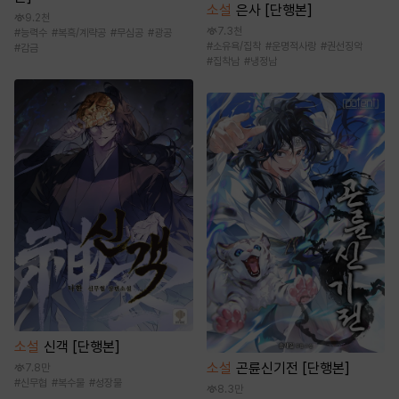
소설
은사 [단행본]
9.2천
7.3천
#
능력수
#
복흑/계략공
#
무심공
#
광공
#
소유욕/집착
#
운명적사랑
#
권선징악
#
감금
#
집착남
#
냉정남
소설
신객 [단행본]
소설
곤륜신기전 [단행본]
7.8만
#
신무협
#
복수물
#
성장물
8.3만