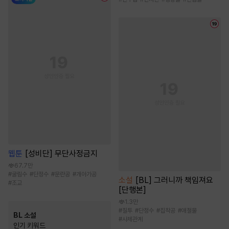
웹툰
[성비단] 무단사정금지
67.7만
#
굴림수
#
단정수
#
문란공
#
개아가공
소설
[BL] 그러니까 책임져요
#
조교
[단행본]
1.3만
#
질투
#
단정수
#
집착공
#
애절물
BL 소설
#
사제관계
인기 키워드