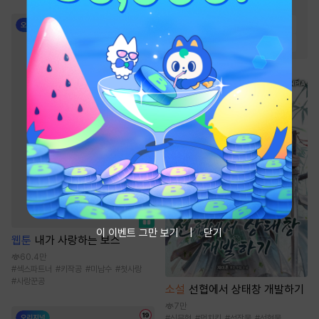
#
스포츠물
#
유쾌함
#
빙의물
#
비장함
#
전문직
#
먼치킨
#
복수물
#
환생물
이 이벤트 그만 보기
닫기
웹툰
내가 사랑하는 보스
60.4만
#
섹스파트너
#
키작공
#
미남수
#
첫사랑
#
사랑꾼공
소설
선협에서 상태창 개발하기
7만
#
신무협
#
먼치킨
#
성장물
#
선협물