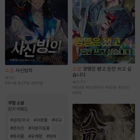
소설
경영은 됐고 돈만 쓰고 싶
소설
사신빙의
습니다
3만
3.7만
#
복수물
#
신무협
#
빙의물
#
환생물
#
현대판타지
#
성장물
#
먼치킨
#
천재
무협 소설
인기 키워드
#
검객/무사
#
귀환물
#
마교
#
먼치킨
#
차원이동물
#
회귀물
#
유쾌함
#
정파