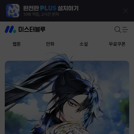
웹툰
만화
소설
무료쿠폰