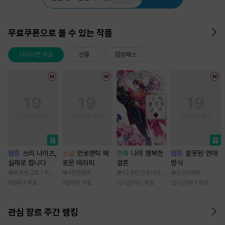
무료쿠폰으로 볼 수 있는 작품
기다리면 무료
선물
점핑패스
웹툰
쓰리 나이츠,
소설
언로맨틱 페
만화
나의 행복한
웹툰
잘못된 연애
실제로 합니다
로몬 테라피
결혼
방식
5.8천
고토 / 두나래
1천
망랑독
13.8만
코우사카 리토 / 아기토기 아쿠미
3.9만
SIK
1일마다 무료
1일마다 무료
12시간마다 무료
12시간마다 무료
관심 장르 주간 랭킹