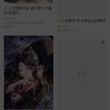
소설
인벤토리로 암시장의 거물
이 되었다.
7.7만
소설
남편이 된 선생님 [단행본]
#
군인
#
현대판타지
#
이능력
#
용병
6.4천
#
먼치킨
#
현대물
#
사제지간