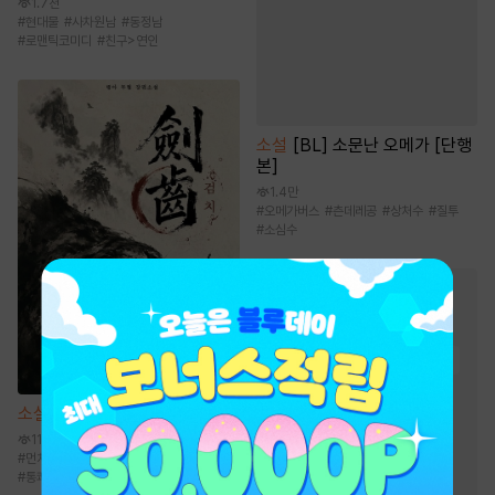
1.7천
#
현대물
#
사차원남
#
동정남
#
로맨틱코미디
#
친구>연인
소설
[BL] 소문난 오메가 [단행
본]
1.4만
#
오메가버스
#
츤데레공
#
상처수
#
질투
#
소심수
판타지 소설
인기 키워드
#
이능력
#
전쟁물
#
성장물
#
시스템
#
게임시스템
소설
검치
#
천재
#
재벌물
#
회귀물
11.7만
#
통쾌함
#
생존물
#
먼치킨
#
전통무협
#
비장함
#
성장물
#
차원이동물
#
경영/기업
#
통쾌함