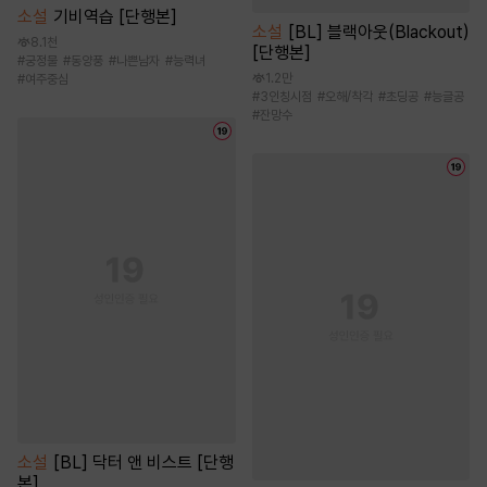
소설
기비역습 [단행본]
소설
[BL] 블랙아웃(Blackout)
8.1천
[단행본]
#
궁정물
#
동양풍
#
나쁜남자
#
능력녀
1.2만
#
여주중심
#
3인칭시점
#
오해/착각
#
초딩공
#
능글공
#
잔망수
소설
[BL] 닥터 앤 비스트 [단행
본]