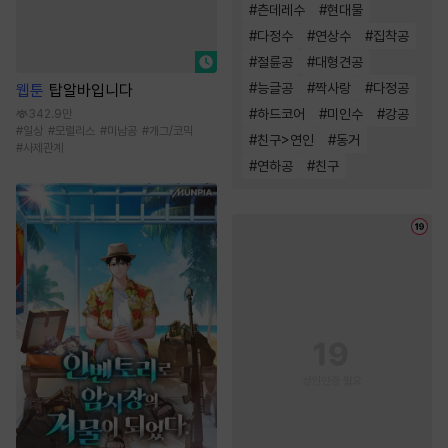
#
츤데레수
#
현대물
#
다정수
#
연상수
#
집착공
#
절륜공
#
대형견공
#
능글공
#
짝사랑
#
다정공
웹툰
탑알바입니다
#
하드코어
#
미인수
#
강공
342.9만
#
일상
#
모럴리스
#
미남공
#
개그/코믹
#
친구>연인
#
동거
#
사제관계
#
연하공
#
친구