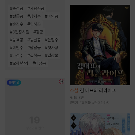
#
순정공
#
사랑꾼공
#
절륜공
#
상처수
#
미인공
#
순진수
#
연하공
#
3인칭시점
#
강공
#
능욕공
#
능글공
#
단정수
#
미인수
#
달달물
#
첫사랑
#
다정수
#
집착공
#
일상물
#
오해/착각
#
다정공
소설
김 대표의 리라이프
15.8만
#
작가
#
회귀물
#
현대판타지