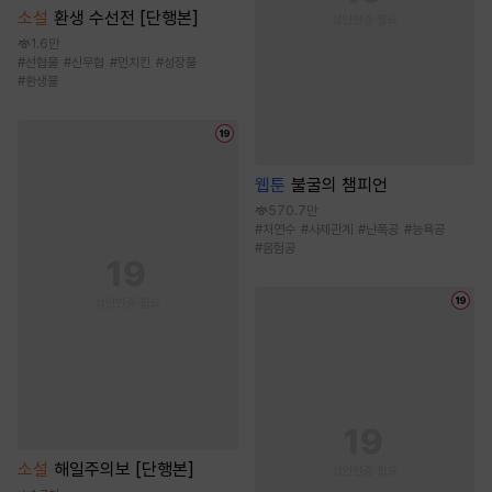
소설
환생 수선전 [단행본]
1.6만
#
선협물
#
신무협
#
먼치킨
#
성장물
#
환생물
웹툰
불굴의 챔피언
570.7만
#
처연수
#
사제관계
#
난폭공
#
능욕공
#
음험공
소설
해일주의보 [단행본]