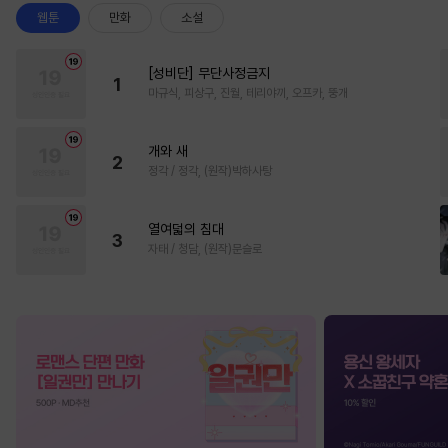
웹툰
만화
소설
[성비단] 무단사정금지
1
마규식, 피상구, 진월, 테리야끼, 오프카, 뚱개
개와 새
2
정각 / 정각, (원작)박하사탕
열여덟의 침대
3
자태 / 청담, (원작)문슬로