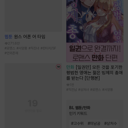
웹툰
원스 어폰 어 타임
271.6만
#
로맨스
#
서양풍
#
직진녀
#
판타지/SF
#
인외존재
만화
[일권만] 모든 것을 포기한
평범한 영애는 젊은 빙제의 총애
를 받는다 [단행본]
1천
#
직진남
#
상처녀
#
로맨스
#
서양풍
BL 웹툰/만화
인기 키워드
#
고수위
#
미남공
#
상처수