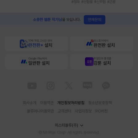
#
정파
#
선협물
#
신무협
#
곤륜
연재문의
소중한 웹툰 작가님
을 모십니다.
10배 적립, 2시간 먼저
원스토어에서
완전판+
설치
완전판 설치
Google Play에서
무협만화 플랫폼
일반판 설치
강툰 설치
회사소개
이용약관
개인정보처리방침
청소년보호정책
블루머니이용약관
고객센터
사업자정보
PC버전
미스터블루(주)
© Mr.Blue Corp. All rights reserved.