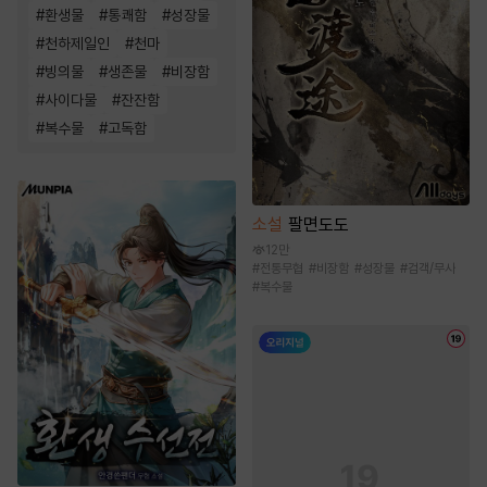
#
환생물
#
통쾌함
#
성장물
#
천하제일인
#
천마
#
빙의물
#
생존물
#
비장함
#
사이다물
#
잔잔함
#
복수물
#
고독함
소설
팔면도도
12만
#
전통무협
#
비장함
#
성장물
#
검객/무사
#
복수물