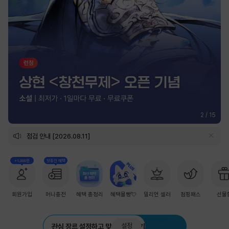
2
/
15
점검 안내 [2026.08.11]
+1,000원
첫충전 혜택
회원가입
머니충전
혜택 총정리
혜택몰빵💘
밀리언 셀러
점핑패스
선물
설정
관심 장르 설정하고 맞춤 추천 받기