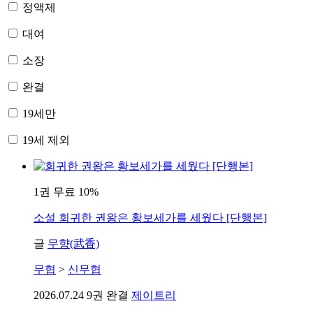
정액제
대여
소장
완결
19세만
19세 제외
1권 무료
10%
소설
회귀한 권왕은 황보세가를 세웠다 [단행본]
글
무향(武香)
무협
>
신무협
2026.07.24
9권 완결
제이트리