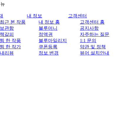
메뉴
재
내 정보
고객센터
최근 본 작품
내 정보 홈
고객센터 홈
보관함
블루머니
공지사항
책갈피
정액권
자주하는 질문
찜 한 작품
블루마일리지
1:1 문의
찜 한 작가
쿠폰등록
약관 및 정책
내리뷰
정보 변경
뷰어 설치안내