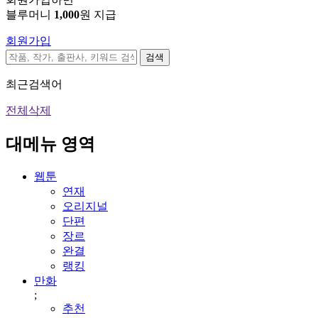
블루머니
1,000
원 지급
회원가입
검색
최근검색어
전체삭제
대메뉴 영역
웹툰
연재
오리지널
단편
장르
완결
랭킹
만화
;
추천