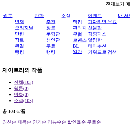
전체보기 
웹툰
만화
이벤트
내 서
소설
연재
추천
기다리면 무료
랭킹
오리지널
장르
선물함
판타지
단편
무협관
점핑패스
무협
장르
성인관
알림함
로맨스
완결
무료
BL
테마추천
일반
랭킹
랭킹
키워드로 검색
제이트리
의 작품
전체
(103)
웹툰
(0)
만화
(0)
소설
(103)
총
103
작품
최신순
제목순
인기순
리뷰수순
할인율순
무료순