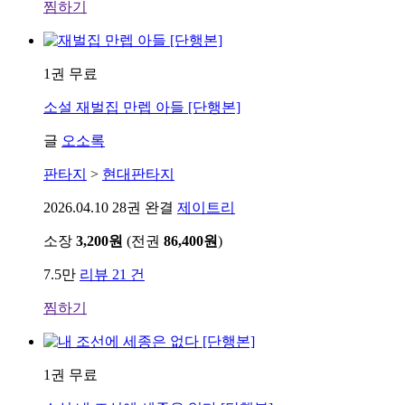
찜하기
1권 무료
소설
재벌집 만렙 아들 [단행본]
글
오소록
판타지
>
현대판타지
2026.04.10
28권 완결
제이트리
소장
3,200원
(전권
86,400원
)
7.5만
리뷰 21 건
찜하기
1권 무료