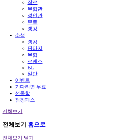
장르
무협관
성인관
무료
랭킹
소설
랭킹
판타지
무협
로맨스
BL
일반
이벤트
기다리면 무료
선물함
점핑패스
전체보기
전체보기
홈으로
전체보기 닫기