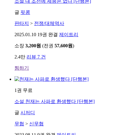
소설
내 조선에 세종은 없다 [단행본]
글
핏콩
판타지
>
전쟁/대체역사
2025.01.10
19권 완결
제이트리
소장
3,200원
(전권
57,600원
)
2.4만
리뷰 7 건
찜하기
1권 무료
소설
천재는 사파로 환생했다 [단행본]
글
시저디
무협
>
신무협
2023.08.11
9권 완결
제이트리