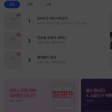
웹툰
만화
소설
[성비단] 무단사정금지
1
마규식, 피상구, 진월, 테리야끼, 오프카, 뚱개
언모럴 로맨틱 코미디
2
가감 / 쌔우, (원작)곽겨자
열여덟의 침대
3
자태 / 청담, (원작)문슬로