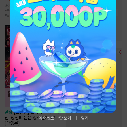
#
여성인기
#
짝사랑
2.4만
#
복흑/계략공
#
상처수
#
능글공
#
호구수
#
절륜남
#
능욕
#
삼각관계
#
동거/배우자
#
모럴리스
#
원나잇
#
능글남
#
동거
#
스테디셀러
#
고수위
만화
[일권만] 실례지만 약혼자
님, 당신의 눈은 장식인가요?
이 이벤트 그만 보기
닫기
[단행본]