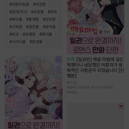
#
차원이동물
#
비장함
#
검객/무사
#
성장물
#
정파
#
복수물
#
통쾌함
#
잔잔함
#
고독함
#
생존물
#
빙의물
#
마교
#
유쾌함
#
회귀물
#
사이다물
#
환생물
만화
[일권만] 매료 마법에 걸린
척했더니 냉담했던 약혼자가 맹
목적인 사랑꾼이 되었습니다 [단
행본]
1.1천
#
철벽녀
#
서양풍
#
직진녀
#
로맨스
#
까칠남