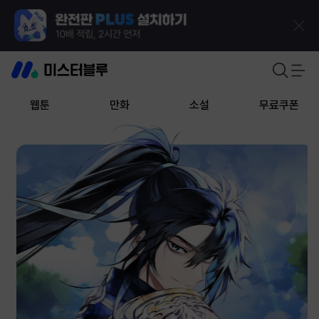
웹툰
만화
소설
무료쿠폰