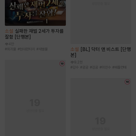
소설
실패한 재벌 2세가 투자를
잘함 [단행본]
4만
소설
[BL] 닥터 앤 비스트 [단행
#
회귀물
#
현대판타지
#
재벌물
본]
9.2천
#
강수
#
광공
#
강공
#
미인수
#
배틀연애