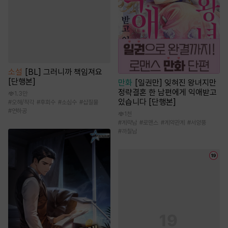
소설
[BL] 그러니까 책임져요
[단행본]
만화
[일권만] 잊혀진 왕녀지만
정략결혼 한 남편에게 익애받고
1.3만
있습니다 [단행본]
#
오해/착각
#
후회수
#
소심수
#
삽질물
#
연하공
1천
#
계략남
#
로맨스
#
계약관계
#
서양풍
#
까칠남