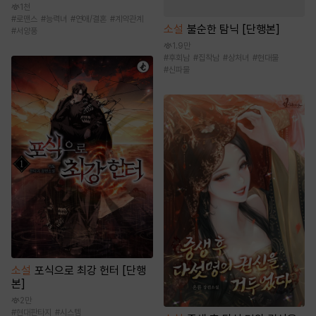
1천
#
로맨스
#
능력녀
#
연애/결혼
#
계약관계
소설
불순한 탐닉 [단행본]
#
서양풍
1.9만
#
후회남
#
집착남
#
상처녀
#
현대물
#
신파물
소설
포식으로 최강 헌터 [단행
본]
2만
#
현대판타지
#
시스템