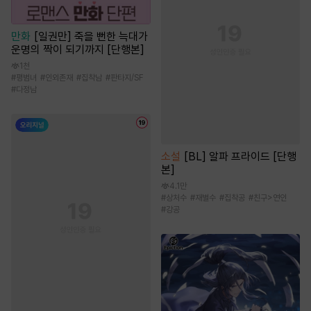
만화
[일권만] 죽을 뻔한 늑대가
운명의 짝이 되기까지 [단행본]
1천
#
평범녀
#
인외존재
#
집착남
#
판타지/SF
#
다정남
소설
[BL] 알파 프라이드 [단행
본]
4.1만
#
상처수
#
재벌수
#
집착공
#
친구>연인
#
강공