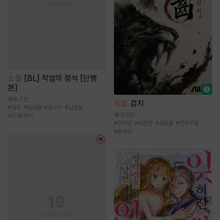
소설
[BL] 작업의 정석 [단행
본]
8.7천
소설
검치
#
질투
#
달달물
#
호구수
#
삽질물
11.9만
#
오해/착각
#
먼치킨
#
비장함
#
성장물
#
전통무협
#
통쾌함