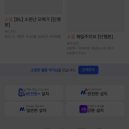
소설
[BL] 소문난 오메가 [단행
본]
1.4만
소설
해일주의보 [단행본]
#
임신수
#
질투
#
사건물
#
굴림수
#
피폐물
3.9천
#
철벽녀
#
재회물
#
동정녀
#
다정녀
#
로맨틱코미디
연재문의
소중한 웹툰 작가님
을 모십니다.
10배 적립, 2시간 먼저
원스토어에서
완전판+
설치
완전판 설치
Google Play에서
무협만화 플랫폼
일반판 설치
강툰 설치