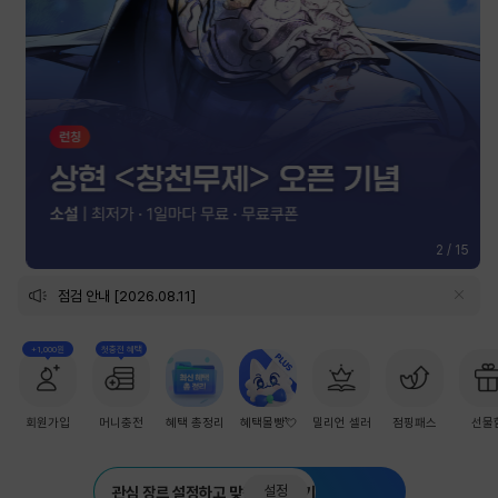
2
/
15
점검 안내 [2026.08.11]
+1,000원
첫충전 혜택
회원가입
머니충전
혜택 총정리
혜택몰빵💘
밀리언 셀러
점핑패스
선물
설정
관심 장르 설정하고 맞춤 추천 받기