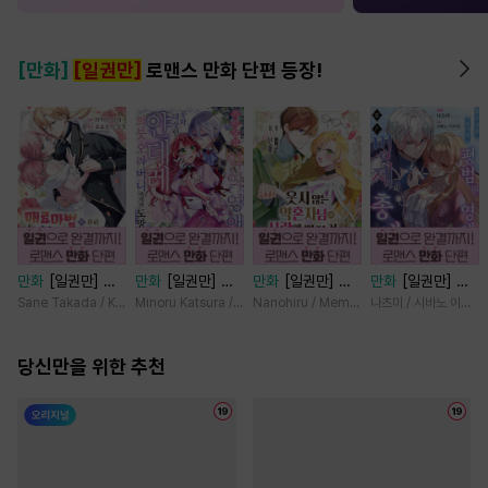
[만화]
[일권만]
로맨스 만화 단편 등장!
만화
[일권만] 매
만화
[일권만] 기
만화
[일권만] 웃
만화
[일권만] 모
료 마법에 걸린 척
억상실 악역 영애
지 않는 약혼자님
든 것을 포기한 평
Sane Takada / Koki Fuyutsuki
Minoru Katsura / Mizune
Nanohiru / Memeko
나츠미 / 시바노 이즈미
했더니 냉담했던
는 공략 대상인 얀
이 사랑에 빠진 건
범한 영애는 젊은
약혼자가 맹목적인
데레 의붓 오라버
변장한 저인 것 같
빙제의 총애를 받
사랑꾼이 되었습니
당신만을 위한 추천
니에게서 도망칠
습니다 [단행본]
는다 [단행본]
다 [단행본]
수가 없다 [단행
본]