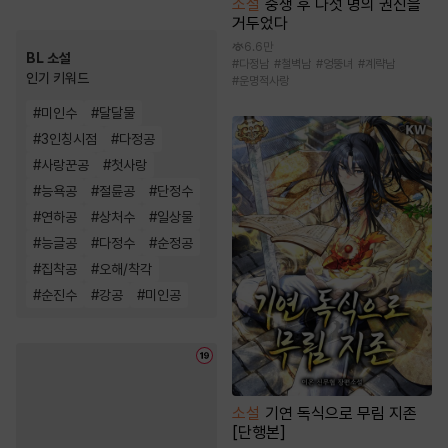
소설
중생 후 다섯 명의 권신을
거두었다
6.6만
BL 소설
#
다정남
#
철벽남
#
엉뚱녀
#
계략남
인기 키워드
#
운명적사랑
#
미인수
#
달달물
#
3인칭시점
#
다정공
#
사랑꾼공
#
첫사랑
#
능욕공
#
절륜공
#
단정수
#
연하공
#
상처수
#
일상물
#
능글공
#
다정수
#
순정공
#
집착공
#
오해/착각
#
순진수
#
강공
#
미인공
소설
기연 독식으로 무림 지존
[단행본]