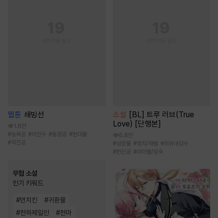
웹툰
쇄빙선
소설
[BL] 트루 러브(True
Love) [단행본]
1.6만
#
능욕공
#
미인수
#
동정공
#
현대물
6.8만
#
직진공
#
성장물
#
정치/재벌
#
외유내강수
#
헌신공
#
라이벌/앙숙
무협 소설
인기 키워드
#
먼치킨
#
귀환물
#
천하제일인
#
천마