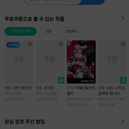
무료쿠폰으로 볼 수 있는 작품
기다리면 무료
선물
점핑패스
웹툰
러브 메신저
웹툰
부식인
만화
어쌔신&신데
웹툰
쓰리 나이츠,
렐라
실제로 합니다
28.2만
딱
93.8만
임애주
18만
나츠노 유조
2만
고토 / 두나래
8시간마다 무료
12시간마다 무료
6시간마다 무료
1일마다 무료
관심 장르 주간 랭킹