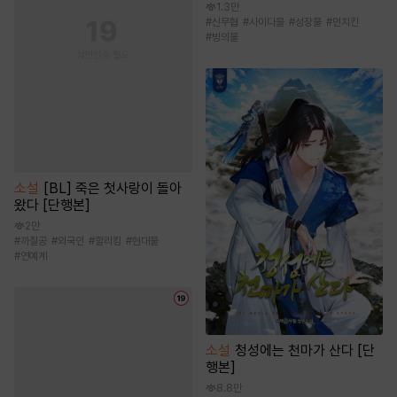
1.3만
#
신무협
#
사이다물
#
성장물
#
먼치킨
#
빙의물
소설
[BL] 죽은 첫사랑이 돌아
왔다 [단행본]
2만
#
까칠공
#
외국인
#
할리킹
#
현대물
#
연예계
소설
청성에는 천마가 산다 [단
행본]
8.8만