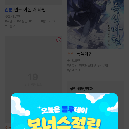
웹툰
원스 어폰 어 타임
271.7만
#
로맨스
#
까칠남
#
드라마
#
판타지/SF
#
모솔녀
소설
독식마협
18.6만
#
먼치킨
#
천마
#
마교
#
신무협
#
검객/무사
성인 웹툰/만화
인기 키워드
#
다정남
#
직진남
#
현대물
#
계약관계
#
오피스물
#
후방주의
#
연애/결혼
#
유혹
#
하드코어
소설
주말의 파트너 [단행본]