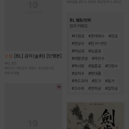
#
환생물
#
도사
#
천마
#
검객/무사
#
마교
BL 웹툰/만화
인기 키워드
#
다정공
#
츤데레수
#
강공
#
연상수
#
친구>연인
#
미남공
#
능글공
소설
[BL] 금리(金利) [단행본]
#
대형견공
#
미인수
2.3만
#
짝사랑
#
절륜공
#
다정수
#
헌신수
#
미인수
#
복수
#
3인칭시점
#
상처수
#
현대물
#
정치/재벌
#
하드코어
#
친구
#
동거
#
고수위
#
연하공
#
집착공