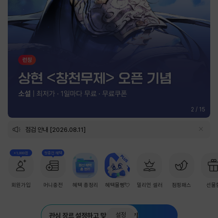
2
/
15
점검 안내 [2026.08.11]
+1,000원
첫충전 혜택
회원가입
머니충전
혜택 총정리
혜택몰빵💘
밀리언 셀러
점핑패스
선물
설정
관심 장르 설정하고 맞춤 추천 받기