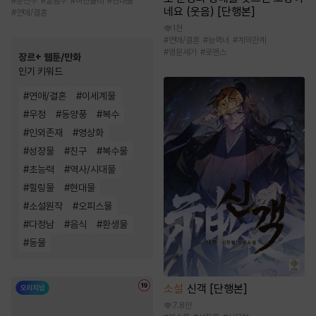
#
순진수
#
굴림수
#
여친몰래
#
현대물
네요 (웃음) [단행본]
#
연애/결혼
1천
#
연애/결혼
#
능력녀
#
계약관계
#
명문세가
#
로맨스
장르+ 웹툰/만화
인기 키워드
#
연애/결혼
#
이세계물
#
우정
#
동양풍
#
복수
#
인외존재
#
영상화
#
성장물
#
친구
#
복수물
#
초능력
#
역사/시대물
#
힐링물
#
현대물
#
소설원작
#
오피스물
#
다정남
#
음식
#
환생물
#
동물
소설
신객 [단행본]
7.8만