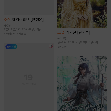
소설
해일주의보 [단행본]
3천
#
로맨틱코미디
#
현대물
#
순정남
소설
가권신 [단행본]
#
츤데레남
#
재회물
1.2만
#
능력녀
#
다정녀
#
달달물
#
첫사랑
#
동양풍