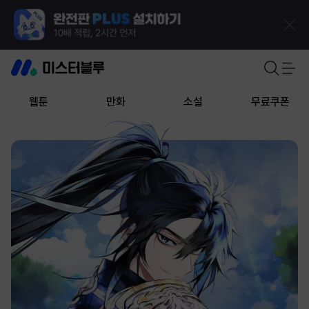
웹툰
만화
소설
무료쿠폰