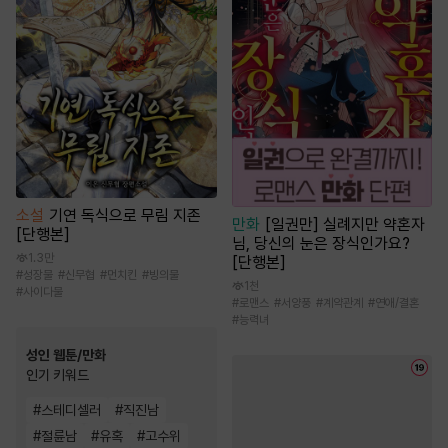
소설
기연 독식으로 무림 지존
만화
[일권만] 실례지만 약혼자
[단행본]
님, 당신의 눈은 장식인가요?
1.3만
[단행본]
#
성장물
#
신무협
#
먼치킨
#
빙의물
1천
#
사이다물
#
로맨스
#
서양풍
#
계약관계
#
연애/결혼
#
능력녀
성인 웹툰/만화
인기 키워드
#
스테디셀러
#
직진남
#
절륜남
#
유혹
#
고수위