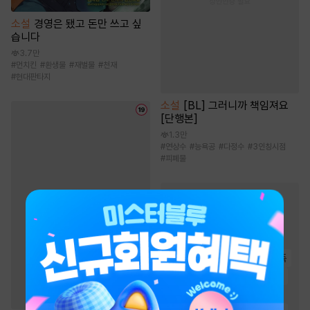
소설
경영은 됐고 돈만 쓰고 싶
습니다
3.7만
#
먼치킨
#
환생물
#
재벌물
#
천재
#
현대판타지
소설
[BL] 그러니까 책임져요
[단행본]
1.3만
#
연상수
#
능욕공
#
다정수
#
3인칭시점
#
피폐물
로맨스 소설
인기 키워드
#
몸정>맘정
#
다정남
#
첫사랑
#
오해
#
왕족/귀족
#
계략남
#
재회물
#
고수위
#
운명적사랑
#
집착남