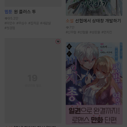
웹툰
원 플러스 투
95.2만
소설
선협에서 상태창 개발하기
#
미인수
#
무심수
#
집착공
#
세같살
7만
#
첫경험
#
신무협
#
선협물
#
성장물
#
먼치킨