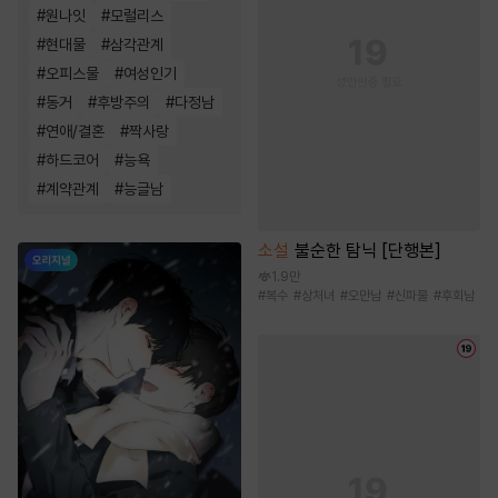
#
원나잇
#
모럴리스
#
현대물
#
삼각관계
#
오피스물
#
여성인기
#
동거
#
후방주의
#
다정남
#
연애/결혼
#
짝사랑
#
하드코어
#
능욕
#
계약관계
#
능글남
소설
불순한 탐닉 [단행본]
1.9만
#
복수
#
상처녀
#
오만남
#
신파물
#
후회남