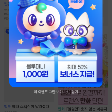
#
능력녀
#
직진남
#
재벌남
웹툰
일곱 번의 선데이
#
상처녀
#
상처남
10.7만
#
소유욕/집착
#
순정남
#
짝사랑
#
달달물
#
떡대수
#
첫사랑
#
연상수
#
순진녀
#
절륜남
#
능력남
이 이벤트 그만 보기
닫기
웹툰
베타 소백작이 달라졌다
만화
[일권만] 웃지 않는 약혼자