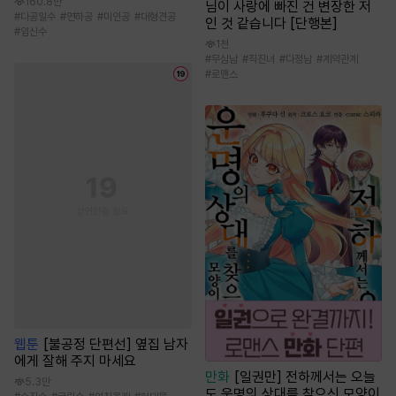
160.8만
님이 사랑에 빠진 건 변장한 저
#
다공일수
#
연하공
#
미인공
#
대형견공
인 것 같습니다 [단행본]
#
임신수
1천
#
무심남
#
직진녀
#
다정남
#
계약관계
#
로맨스
웹툰
[불공정 단편선] 옆집 남자
에게 잘해 주지 마세요
만화
[일권만] 전하께서는 오늘
5.3만
도 운명의 상대를 찾으신 모양이