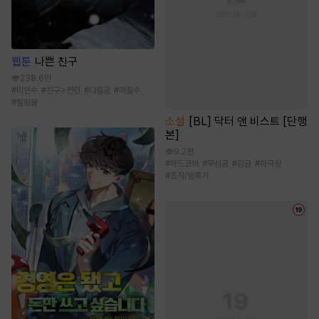
웹툰
나쁜 친구
238.6만
#
미인수
#
친구>연인
#
다정공
#
까칠수
#
힐링물
소설
[BL] 닥터 앤 비스트 [단행
본]
9.2천
#
하드코어
#
무심공
#
감금
#
하극상
#
조직/암흑가