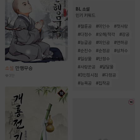
BL 소설
인기 키워드
#
절륜공
#
미인수
#
첫사랑
#
다정수
#
오해/착각
#
강공
#
능글공
#
미인공
#
연하공
#
순진수
#
순정공
#
상처수
#
일상물
#
단정수
#
사랑꾼공
#
달달물
소설
만행무승
#
3인칭시점
#
다정공
3만
#
능욕공
#
집착공