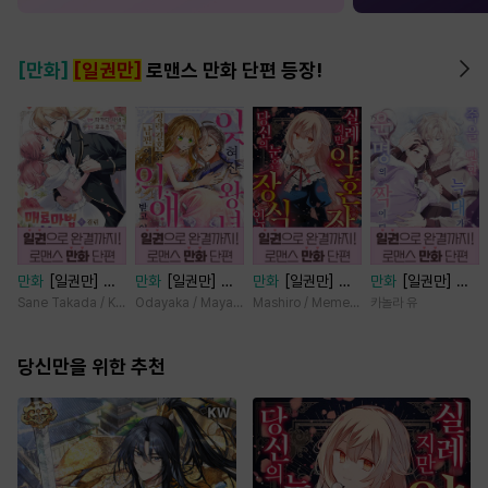
[만화]
[일권만]
로맨스 만화 단편 등장!
만화
[일권만] 매
만화
[일권만] 잊
만화
[일권만] 실
만화
[일권만] 죽
료 마법에 걸린 척
혀진 왕녀지만 정
례지만 약혼자님,
을 뻔한 늑대가 운
Sane Takada / Koki Fuyutsuki
Odayaka / Maya Koike
Mashiro / Memeko
카놀라 유
했더니 냉담했던
략결혼 한 남편에
당신의 눈은 장식
명의 짝이 되기까
약혼자가 맹목적인
게 익애받고 있습
인가요? [단행본]
지 [단행본]
사랑꾼이 되었습니
당신만을 위한 추천
니다 [단행본]
다 [단행본]