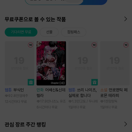
무료쿠폰으로 볼 수 있는 작품
기다리면 무료
선물
점핑패스
웹툰
부식인
만화
어쌔신&신데
웹툰
쓰리 나이츠,
소설
언로맨틱 페
렐라
실제로 합니다
로몬 테라피
92.8만
임애주
17.9만
나츠노 유조
1.3만
고토 / 두나래
1천
망랑독
12시간마다 무료
6시간마다 무료
1일마다 무료
1일마다 무료
관심 장르 주간 랭킹