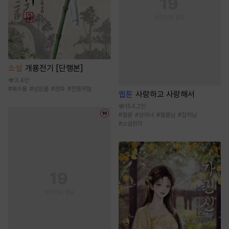
소설
개룡전기 [단행본]
3.4만
#
복수물
#
성장물
#
정파
#
전통무협
웹툰
사랑하고 사랑해서
154.2만
#
절륜
#
상처녀
#
절륜남
#
집착남
#
소설원작