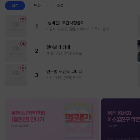
웹툰
만화
소설
[성비단] 무단사정금지
1
마규식, 피상구, 진월, 테리야끼, 오프카, 뚱개
열여덟의 침대
2
자태 / 청담, (원작)문슬로
언모럴 로맨틱 코미디
3
가감 / 쌔우, (원작)곽겨자