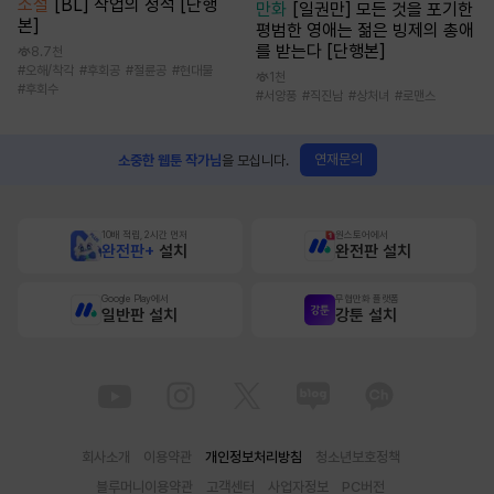
소설
[BL] 작업의 정석 [단행
만화
[일권만] 모든 것을 포기한
본]
평범한 영애는 젊은 빙제의 총애
를 받는다 [단행본]
8.7천
#
오해/착각
#
후회공
#
절륜공
#
현대물
1천
#
후회수
#
서양풍
#
직진남
#
상처녀
#
로맨스
연재문의
소중한 웹툰 작가님
을 모십니다.
10배 적립, 2시간 먼저
원스토어에서
완전판+
설치
완전판 설치
Google Play에서
무협만화 플랫폼
일반판 설치
강툰 설치
회사소개
이용약관
개인정보처리방침
청소년보호정책
블루머니이용약관
고객센터
사업자정보
PC버전