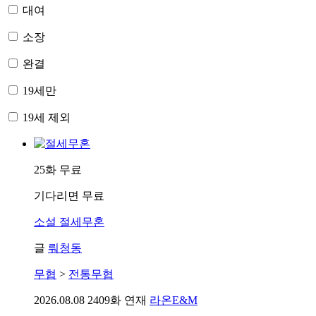
대여
소장
완결
19세만
19세 제외
25화 무료
기다리면 무료
소설
절세무혼
글
뤄청동
무협
>
전통무협
2026.08.08
2409화 연재
라온E&M