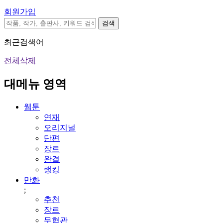
회원가입
검색
최근검색어
전체삭제
대메뉴 영역
웹툰
연재
오리지널
단편
장르
완결
랭킹
만화
;
추천
장르
무협관