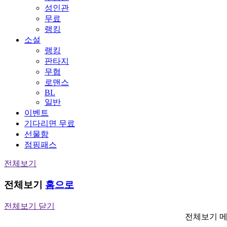
성인관
무료
랭킹
소설
랭킹
판타지
무협
로맨스
BL
일반
이벤트
기다리면 무료
선물함
점핑패스
전체보기
전체보기
홈으로
전체보기 닫기
전체보기 