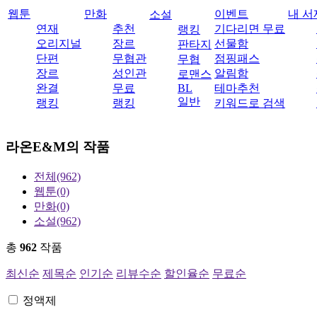
웹툰
만화
이벤트
내 서
소설
연재
추천
기다리면 무료
랭킹
오리지널
장르
선물함
판타지
단편
무협관
점핑패스
무협
장르
성인관
알림함
로맨스
완결
무료
BL
테마추천
일반
랭킹
랭킹
키워드로 검색
라온E&M
의 작품
전체
(962)
웹툰
(0)
만화
(0)
소설
(962)
총
962
작품
최신순
제목순
인기순
리뷰수순
할인율순
무료순
정액제