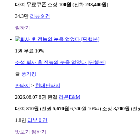
대여
무료쿠폰
소장
100원
(전화
238,400원
)
34.3만
리뷰 9 건
찜하기
1권 무료
10%
소설
퇴사 후 전능의 눈을 얻었다 [단행본]
글
풍기킹
판타지
>
현대판타지
2026.08.07
8권 완결
라온E&M
대여
810원
(전권
5,670원
6,300원
10%↓
)
소장
3,200원
(전
1.8천
리뷰 0 건
맛보기
찜하기