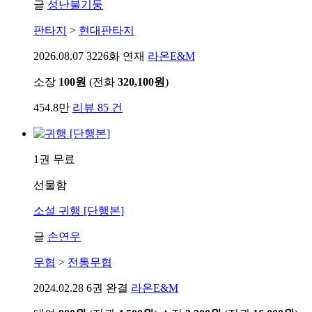
글
성난불기둥
판타지
>
현대판타지
2026.08.07
3226화 연재
라온E&M
소장
100원
(전화
320,100원
)
454.8만
리뷰 85 건
1권 무료
선물함
소설
귀행 [단행본]
글
손연우
무협
>
전통무협
2024.02.28
6권 완결
라온E&M