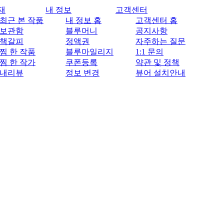
재
내 정보
고객센터
최근 본 작품
내 정보 홈
고객센터 홈
보관함
블루머니
공지사항
책갈피
정액권
자주하는 질문
찜 한 작품
블루마일리지
1:1 문의
찜 한 작가
쿠폰등록
약관 및 정책
내리뷰
정보 변경
뷰어 설치안내