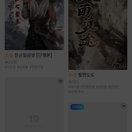
소설
천산칠금생 [단행본]
2.6만
#
비장함
#
성장물
#
전통무협
소설
팔면도도
12만
#
복수물
#
전통무협
#
성장물
#
먼치킨
#
검객/무사