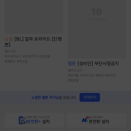
소설
[BL] 알파 프라이드 [단행
본]
4.1만
#
오메가버스
#
오해/착각
#
삽질물
#
재벌수
#
무심공
웹툰
[성비단] 무단사정금지
65.4만
#
현대물
#
개아가공
#
변태
#
집착공
#
힐링물
연재문의
소중한 웹툰 작가님
을 모십니다.
10배 적립, 2시간 먼저
원스토어에서
완전판+
설치
완전판 설치