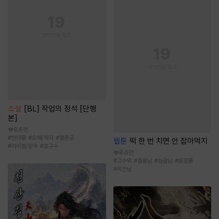
소설
[BL] 작업의 정석 [단행
본]
8.6천
#
현대물
#
오해/착각
#
절륜공
웹툰
떡 한 번 치면 안 잡아먹지
#
라이벌/앙숙
#
호구수
8.6만
#
고수위
#
절륜남
#
능글남
#
동양풍
#
직진남