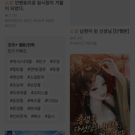
소설
인벤토리로 암시장의 거물
이 되었다.
7.7만
#
현대판타지
#
군인
#
이능력
#
용병
#
먼치킨
소설
남편이 된 선생님 [단행본]
6.3천
#
사제지간
#
현대물
장르+ 웹툰/만화
인기 키워드
#
역사/시대물
#
친구
#
우정
#
힐링물
#
연애/결혼
#
동물
#
영상화
#
소설원작
#
초능력
#
성장물
#
이세계물
#
오피스물
#
동양풍
#
복수물
#
다정남
#
환생물
#
현대물
#
인외존재
#
복수
#
음식