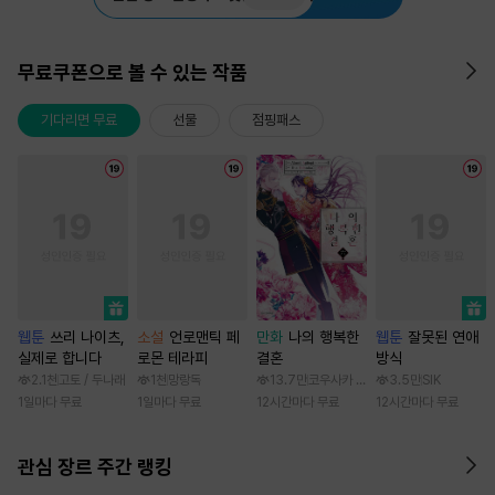
무료쿠폰으로 볼 수 있는 작품
기다리면 무료
선물
점핑패스
웹툰
쓰리 나이츠,
소설
언로맨틱 페
만화
나의 행복한
웹툰
잘못된 연애
실제로 합니다
로몬 테라피
결혼
방식
2.1천
고토 / 두나래
1천
망랑독
13.7만
코우사카 리토 / 아기토기 아쿠미
3.5만
SIK
1일마다 무료
1일마다 무료
12시간마다 무료
12시간마다 무료
관심 장르 주간 랭킹