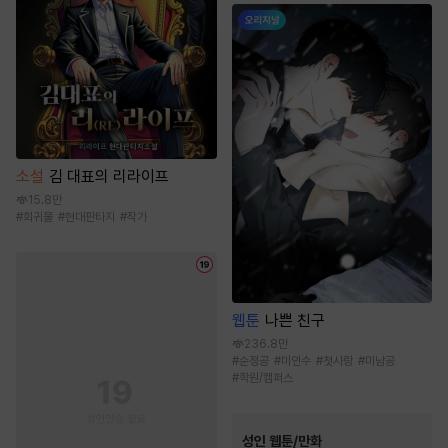
소설
김 대표의 리라이프
15.8만
#
회귀물
#
현대판타지
#
작가
웹툰
나쁜 친구
236.8만
#
순정공
#
미인수
#
첫사랑
#
미남공
#
학원/캠퍼스
성인 웹툰/만화