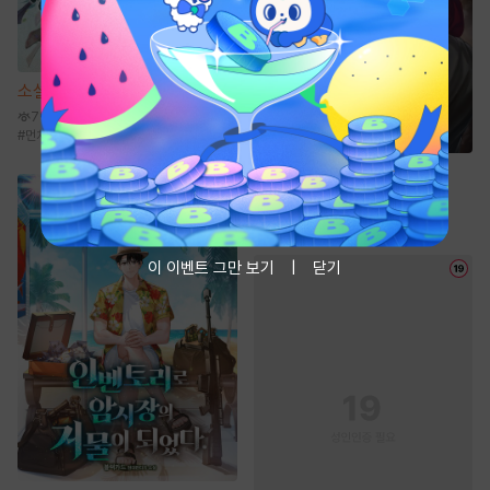
소설
선협에서 상태창 개발하기
7만
#
먼치킨
#
신무협
#
성장물
#
선협물
소설
선자
7.1만
#
마교
#
성장물
#
신무협
#
선협물
이 이벤트 그만 보기
닫기