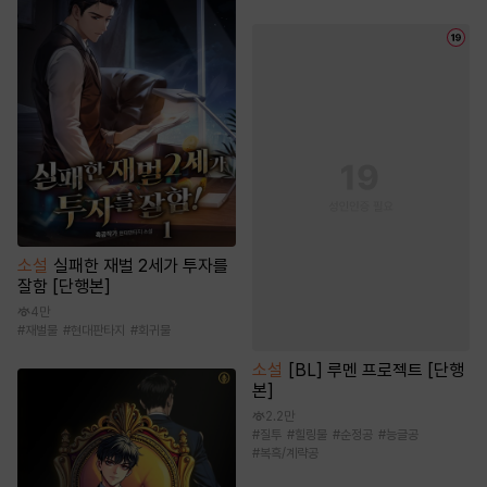
소설
실패한 재벌 2세가 투자를
잘함 [단행본]
4만
#
재벌물
#
현대판타지
#
회귀물
소설
[BL] 루멘 프로젝트 [단행
본]
2.2만
#
질투
#
힐링물
#
순정공
#
능글공
#
복흑/계략공