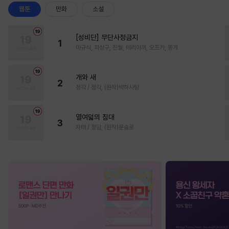
웹툰
만화
소설
[성비단] 무단사정금지
1
마규식, 피상구, 진월, 테리야끼, 오프카, 뚱개
개와 새
2
정각 / 정각, (원작)박하사탕
열여덟의 침대
3
자태 / 청담, (원작)문슬로