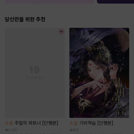
당신만을 위한 추천
소설
주말의 파트너 [단행본]
소설
기비역습 [단행본]
2.4만
8천