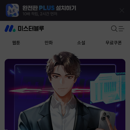
웹툰
만화
소설
무료쿠폰