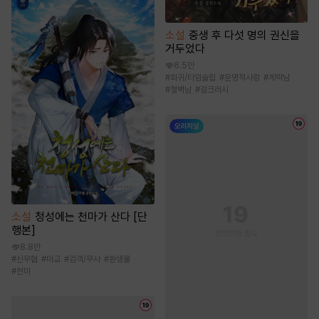
소설
중생 후 다섯 명의 권신을
거두었다
6.5만
#
회귀/타임슬립
#
운명적사랑
#
계략남
#
철벽남
#
걸크러시
소설
청성에는 천마가 산다 [단
행본]
8.8만
#
신무협
#
마교
#
검객/무사
#
환생물
#
천마