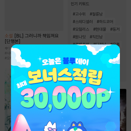
인기 키워드
#
고수위
#
절륜남
#
스테디셀러
#
하드코어
#
모럴리스
#
현대물
#
동거
소설
[BL] 그러니까 책임져요
#
원나잇
#
직진남
[단행본]
#
후방주의
#
다정남
#
유혹
1.3만
#
연애/결혼
#
오피스물
#
사제관계
#
첫사랑
#
집착공
#
하극상
#
오해/착각
#
삼각관계
#
여성인기
#
짝사랑
#
능글남
#
계약관계
#
능욕