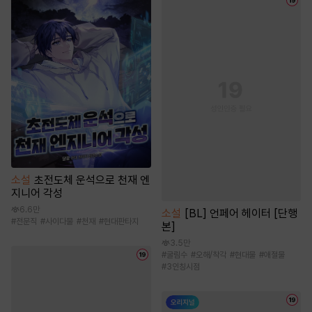
소설
초전도체 운석으로 천재 엔
지니어 각성
6.6만
소설
[BL] 언페어 헤이터 [단행
#
전문직
#
사이다물
#
천재
#
현대판타지
본]
3.5만
#
굴림수
#
오해/착각
#
현대물
#
애절물
#
3인칭시점