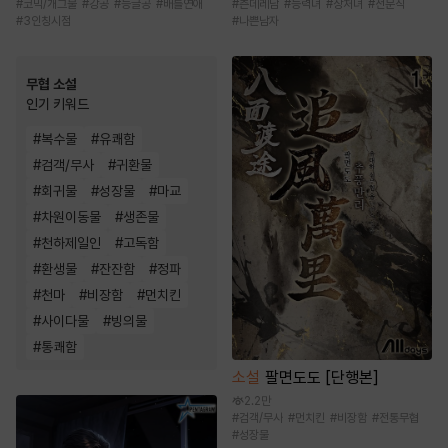
#
코믹/개그물
#
강공
#
능글공
#
배틀연애
#
츤데레남
#
능력녀
#
상처녀
#
전문직
#
3인칭시점
#
나쁜남자
무협 소설
인기 키워드
#
복수물
#
유쾌함
#
검객/무사
#
귀환물
#
회귀물
#
성장물
#
마교
#
차원이동물
#
생존물
#
천하제일인
#
고독함
#
환생물
#
잔잔함
#
정파
#
천마
#
비장함
#
먼치킨
#
사이다물
#
빙의물
#
통쾌함
소설
팔면도도 [단행본]
2.2만
#
검객/무사
#
먼치킨
#
비장함
#
전통무협
#
성장물