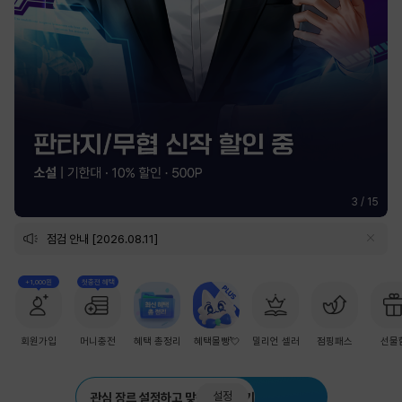
3
/
15
점검 안내 [2026.08.11]
+1,000원
첫충전 혜택
회원가입
머니충전
혜택 총정리
혜택몰빵💘
밀리언 셀러
점핑패스
선물
설정
관심 장르 설정하고 맞춤 추천 받기