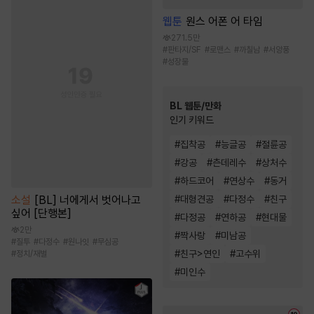
웹툰
원스 어폰 어 타임
271.5만
#
판타지/SF
#
로맨스
#
까칠남
#
서양풍
#
성장물
BL 웹툰/만화
인기 키워드
#
집착공
#
능글공
#
절륜공
#
강공
#
츤데레수
#
상처수
#
하드코어
#
연상수
#
동거
#
대형견공
#
다정수
#
친구
소설
[BL] 너에게서 벗어나고
싶어 [단행본]
#
다정공
#
연하공
#
현대물
2만
#
짝사랑
#
미남공
#
질투
#
다정수
#
원나잇
#
무심공
#
친구>연인
#
고수위
#
정치/재벌
#
미인수