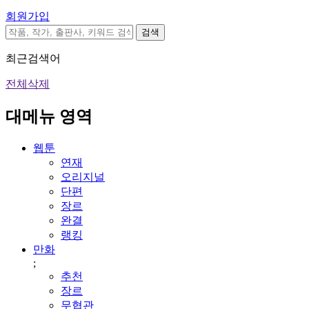
회원가입
검색
최근검색어
전체삭제
대메뉴 영역
웹툰
연재
오리지널
단편
장르
완결
랭킹
만화
;
추천
장르
무협관