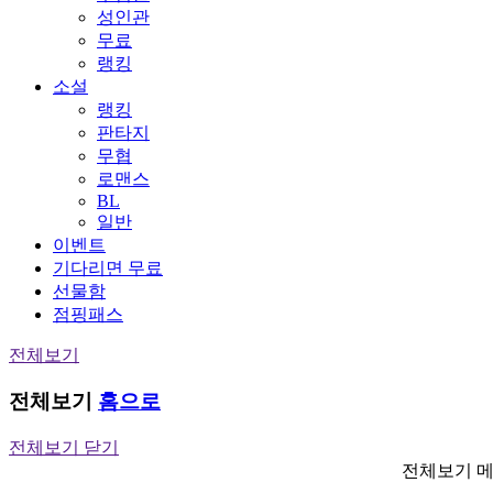
성인관
무료
랭킹
소설
랭킹
판타지
무협
로맨스
BL
일반
이벤트
기다리면 무료
선물함
점핑패스
전체보기
전체보기
홈으로
전체보기 닫기
전체보기 