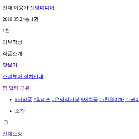
전체 이용가
신영미디어
2019.05.24
총 1권
1천
리뷰작성
작품소개
맛보기
소설뷰어 설치안내
찜
알림
공유
#서양풍
#할리퀸
#운명적사랑
#재회물
#5천원이하
#1권
소장
전체소장