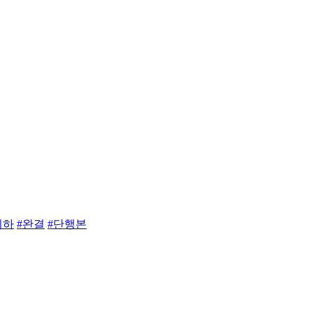
이하
#완결
#단행본