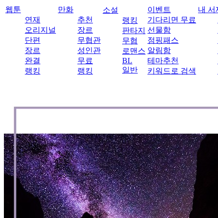
웹툰
만화
이벤트
내 서
소설
연재
추천
기다리면 무료
랭킹
오리지널
장르
선물함
판타지
단편
무협관
점핑패스
무협
장르
성인관
알림함
로맨스
완결
무료
BL
테마추천
일반
랭킹
랭킹
키워드로 검색