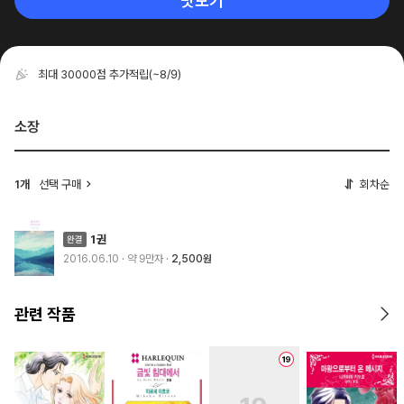
맛보기
최대 30000점 추가적립
(~8/9)
소장
1개
선택 구매
회차순
1권
2016.06.10
· 약 9만자
2,500원
관련 작품