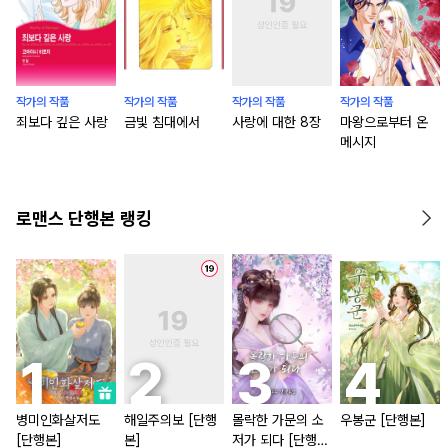
작가의 작품
작가의 작품
작가의 작품
작가의 작품
죄보다 깊은 사랑
금빛 침대에서
사랑에 대한 8장
마왕으로부터 온
메시지
로맨스 단행본 랭킹
병미인화살저도
해일주의보 [단행
몰락한 가문의 소
우봉군 [단행본]
[단행본]
본]
저가 되다 [단행