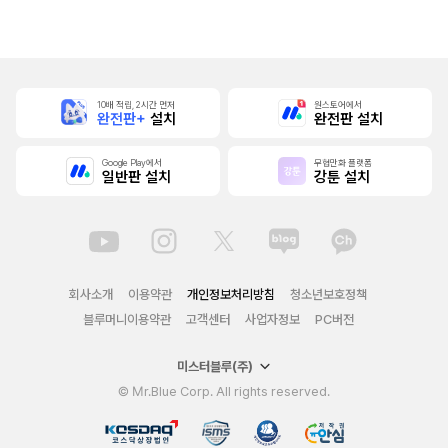
본]
10배 적립, 2시간 먼저
원스토어에서
완전판+
설치
완전판 설치
Google Play에서
무협만화 플랫폼
일반판 설치
강툰 설치
회사소개
이용약관
개인정보처리방침
청소년보호정책
블루머니이용약관
고객센터
사업자정보
PC버전
미스터블루(주)
© Mr.Blue Corp. All rights reserved.