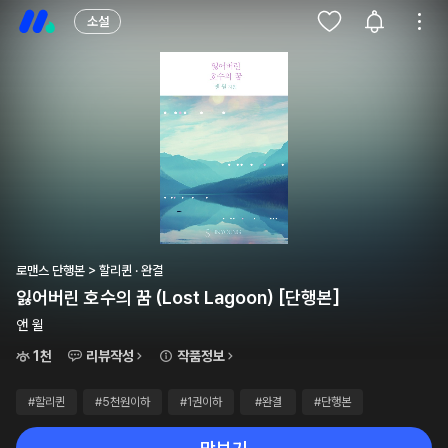
소설
로맨스 단행본 > 할리퀸 · 완결
잃어버린 호수의 꿈 (Lost Lagoon) [단행본]
앤 윌
1천
리뷰작성
작품정보
#할리퀸
#5천원이하
#1권이하
#완결
#단행본