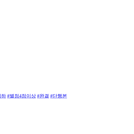
이하
#별점4점이상
#완결
#단행본