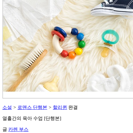
소설
>
로맨스 단행본
>
할리퀸
완결
열흘간의 육아 수업 [단행본]
글
카렌 부스