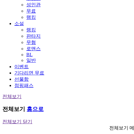
성인관
무료
랭킹
소설
랭킹
판타지
무협
로맨스
BL
일반
이벤트
기다리면 무료
선물함
점핑패스
전체보기
전체보기
홈으로
전체보기 닫기
전체보기 