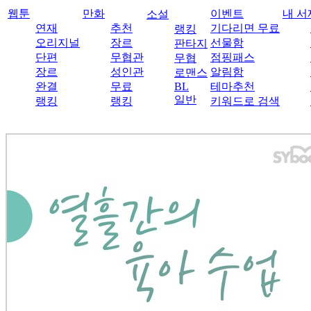
웹툰
만화
이벤트
내 서
소설
연재
추천
기다리면 무료
랭킹
오리지널
장르
선물함
판타지
단편
무협관
점핑패스
무협
장르
성인관
알림함
로맨스
완결
무료
BL
테마추천
일반
랭킹
랭킹
키워드로 검색