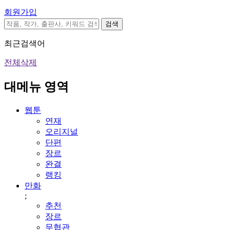
회원가입
검색
최근검색어
전체삭제
대메뉴 영역
웹툰
연재
오리지널
단편
장르
완결
랭킹
만화
;
추천
장르
무협관