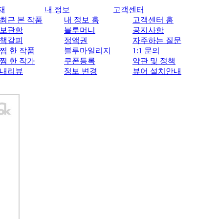
재
내 정보
고객센터
최근 본 작품
내 정보 홈
고객센터 홈
보관함
블루머니
공지사항
책갈피
정액권
자주하는 질문
찜 한 작품
블루마일리지
1:1 문의
찜 한 작가
쿠폰등록
약관 및 정책
내리뷰
정보 변경
뷰어 설치안내