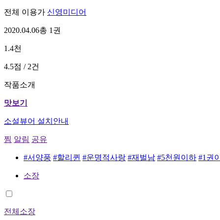
전체 이용가
신영미디어
2020.04.06
총 1권
1.4천
4.5점 / 2건
작품소개
맛보기
소설뷰어 설치안내
찜
알림
공유
#서양풍
#할리퀸
#운명적사랑
#재벌남
#5천원이하
#1권
소장
전체소장