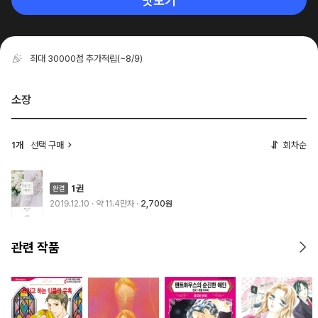
맛보기
최대 30000점 추가적립
(~8/9)
소장
1개
선택 구매
회차순
1권
2019.12.10
· 약 11.4만자
2,700원
관련 작품