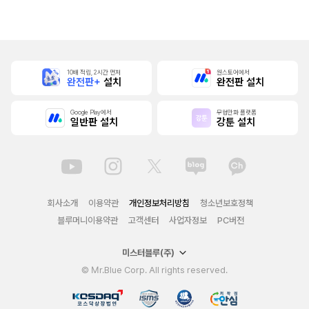
본]
10배 적립, 2시간 먼저
원스토어에서
완전판+
설치
완전판 설치
Google Play에서
무협만화 플랫폼
일반판 설치
강툰 설치
회사소개
이용약관
개인정보처리방침
청소년보호정책
블루머니이용약관
고객센터
사업자정보
PC버전
미스터블루(주)
© Mr.Blue Corp. All rights reserved.