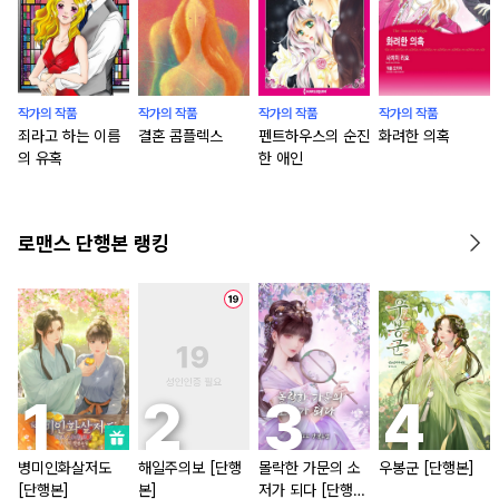
작가의 작품
작가의 작품
작가의 작품
작가의 작품
죄라고 하는 이름
결혼 콤플렉스
펜트하우스의 순진
화려한 의혹
의 유혹
한 애인
로맨스 단행본 랭킹
병미인화살저도
해일주의보 [단행
몰락한 가문의 소
우봉군 [단행본]
[단행본]
본]
저가 되다 [단행