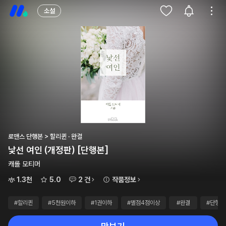
소설
로맨스 단행본 > 할리퀸 · 완결
낯선 여인 (개정판) [단행본]
캐롤 모티머
1.3천
5.0
2 건
작품정보
#할리퀸
#5천원이하
#1권이하
#별점4점이상
#완결
#단행본