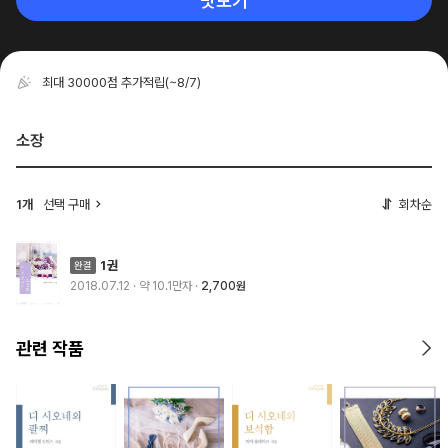
맛보기
최대 30000점 추가적립
(~8/7)
소장
1개
선택 구매
회차순
1권
2018.07.12
· 약 10.1만자
2,700원
관련 작품