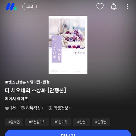
소설
로맨스 단행본 > 할리퀸 · 완결
디 시오네의 초상화 [단행본]
메이시 예이츠
1천
리뷰작성
작품정보
#할리퀸
#5천원이하
#1권이하
#완결
#단행본