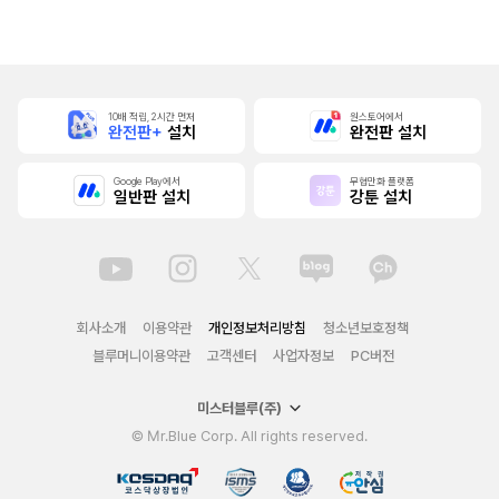
본]
행본]
10배 적립, 2시간 먼저
원스토어에서
완전판+
설치
완전판 설치
Google Play에서
무협만화 플랫폼
일반판 설치
강툰 설치
회사소개
이용약관
개인정보처리방침
청소년보호정책
블루머니이용약관
고객센터
사업자정보
PC버전
미스터블루(주)
© Mr.Blue Corp. All rights reserved.