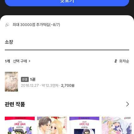
맛보기
최대 30000점 추가적립
(~8/7)
소장
1개
선택 구매
회차순
1권
2016.12.27
· 약 12.3만자
2,700원
관련 작품