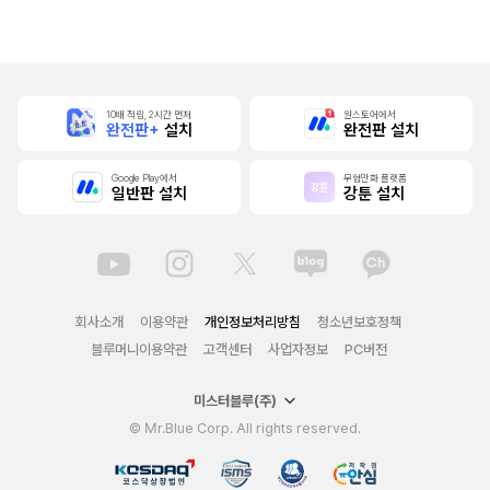
본]
행본]
10배 적립, 2시간 먼저
원스토어에서
완전판+
설치
완전판 설치
Google Play에서
무협만화 플랫폼
일반판 설치
강툰 설치
회사소개
이용약관
개인정보처리방침
청소년보호정책
블루머니이용약관
고객센터
사업자정보
PC버전
미스터블루(주)
© Mr.Blue Corp. All rights reserved.