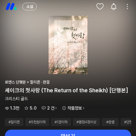
소설
로맨스 단행본 > 할리퀸 · 완결
셰이크의 첫사랑 (The Return of the Sheikh) [단행본]
크리스티 골드
1.3천
5.0
2 건
작품정보
#할리퀸
#5천원이하
#1권이하
#별점4점이상
#완결
#단행본