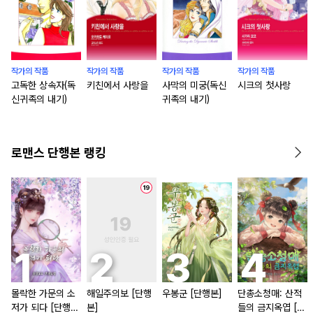
작가의 작품
작가의 작품
작가의 작품
작가의 작품
고독한 상속자(독
키친에서 사랑을
사막의 미궁(독신
시크의 첫사랑
신귀족의 내기)
귀족의 내기)
로맨스 단행본 랭킹
몰락한 가문의 소
해일주의보 [단행
우봉군 [단행본]
단총소청매: 산적
저가 되다 [단행
본]
들의 금지옥엽 [단