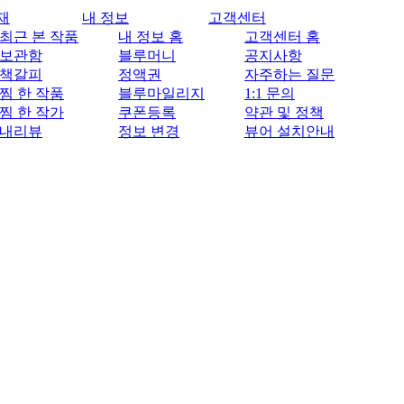
재
내 정보
고객센터
최근 본 작품
내 정보 홈
고객센터 홈
보관함
블루머니
공지사항
책갈피
정액권
자주하는 질문
찜 한 작품
블루마일리지
1:1 문의
찜 한 작가
쿠폰등록
약관 및 정책
내리뷰
정보 변경
뷰어 설치안내