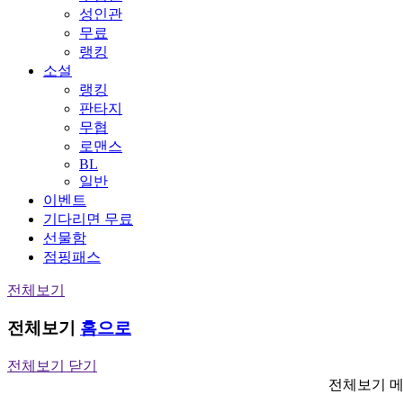
성인관
무료
랭킹
소설
랭킹
판타지
무협
로맨스
BL
일반
이벤트
기다리면 무료
선물함
점핑패스
전체보기
전체보기
홈으로
전체보기 닫기
전체보기 