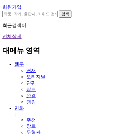
회원가입
검색
최근검색어
전체삭제
대메뉴 영역
웹툰
연재
오리지널
단편
장르
완결
랭킹
만화
;
추천
장르
무협관