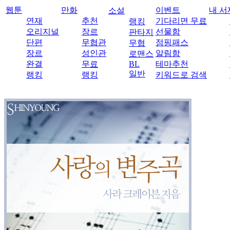
웹툰
만화
이벤트
내 서
소설
연재
추천
기다리면 무료
랭킹
오리지널
장르
선물함
판타지
단편
무협관
점핑패스
무협
장르
성인관
알림함
로맨스
완결
무료
BL
테마추천
일반
랭킹
랭킹
키워드로 검색