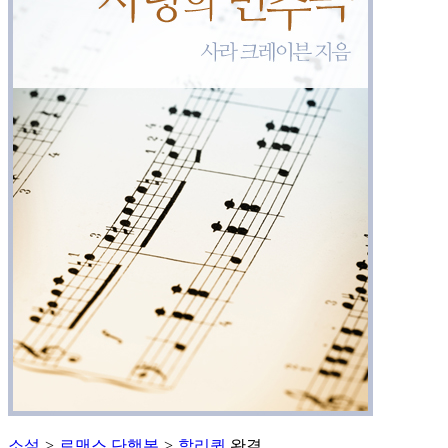
소설
>
로맨스 단행본
>
할리퀸
완결