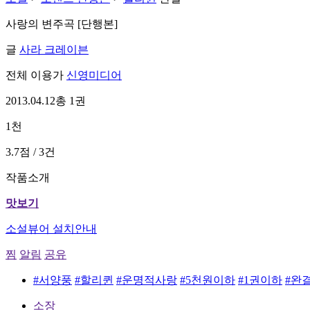
사랑의 변주곡 [단행본]
글
사라 크레이븐
전체 이용가
신영미디어
2013.04.12
총 1권
1천
3.7점 / 3건
작품소개
맛보기
소설뷰어 설치안내
찜
알림
공유
#서양풍
#할리퀸
#운명적사랑
#5천원이하
#1권이하
#완
소장