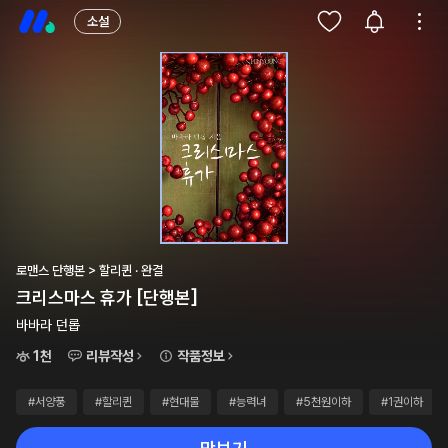
소설
로맨스 단행본 > 할리퀸 · 완결
크리스마스 휴가 [단행본]
바바라 던롭
1천
리뷰작성
작품정보
#서양풍
#할리퀸
#현대물
#능력녀
#5천원이하
#1권이하