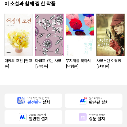
이 소설과 함께 찜 한 작품
애정의 조건 [단행
마침표 없는 사랑
무지개를 찾아서
사랑스런 여탐정
본]
[단행본]
[단행본]
[단행본]
10배 적립, 2시간 먼저
원스토어에서
완전판+
설치
완전판 설치
Google Play에서
무협만화 플랫폼
일반판 설치
강툰 설치