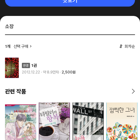
맛보기
소장
1개
선택 구매
회차순
1권
2012.12.22
· 약 8.9만자
2,500원
관련 작품