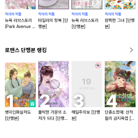
작가의 작품
작가의 작품
작가의 작품
작가의 작품
뉴욕 러브스토리
타일러의 항복 [단
뉴욕 러브스토리
깜찍한 그녀 [단행
(Park Avenue 시
행본]
[단행본]
본]
리즈 4)
로맨스 단행본 랭킹
병미인화살저도
몰락한 가문의 소
해일주의보 [단행
단총소청매: 산적
[단행본]
저가 되다 [단행
본]
들의 금지옥엽 [단
본]
행본]