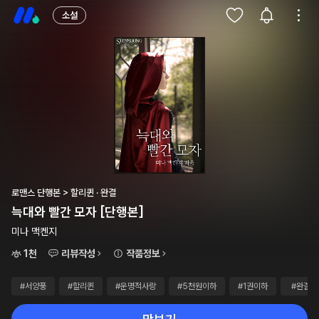
소설
로맨스 단행본 > 할리퀸 · 완결
늑대와 빨간 모자 [단행본]
미나 맥켄지
1천
리뷰작성
작품정보
#서양풍
#할리퀸
#운명적사랑
#5천원이하
#1권이하
#완결