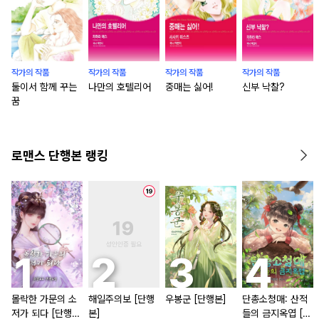
작가의 작품
작가의 작품
작가의 작품
작가의 작품
둘이서 함께 꾸는
나만의 호텔리어
중매는 싫어!
신부 낙찰?
꿈
로맨스 단행본 랭킹
몰락한 가문의 소
해일주의보 [단행
우봉군 [단행본]
단총소청매: 산적
저가 되다 [단행
본]
들의 금지옥엽 [단