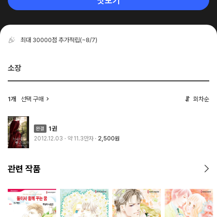
맛보기
최대 30000점 추가적립
(~8/7)
소장
1개
선택 구매
회차순
1권
2012.12.03
· 약 11.3만자
2,500원
관련 작품