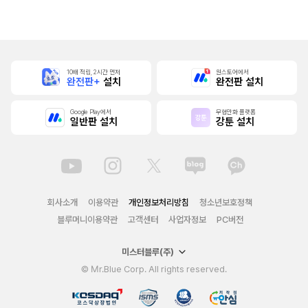
본]
행본]
10배 적립, 2시간 먼저
원스토어에서
완전판+
설치
완전판 설치
Google Play에서
무협만화 플랫폼
일반판 설치
강툰 설치
회사소개
이용약관
개인정보처리방침
청소년보호정책
블루머니이용약관
고객센터
사업자정보
PC버전
미스터블루(주)
© Mr.Blue Corp. All rights reserved.