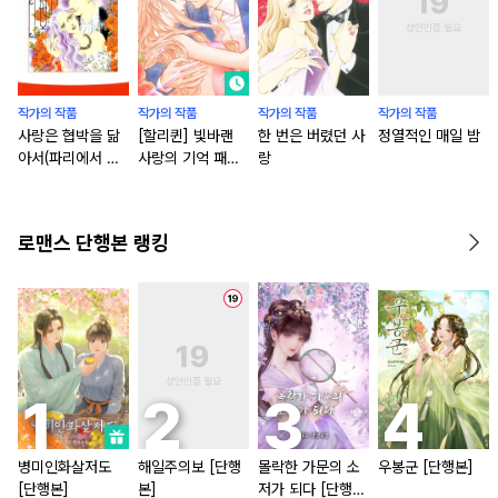
작가의 작품
작가의 작품
작가의 작품
작가의 작품
사랑은 협박을 닮
[할리퀸] 빛바랜
한 번은 버렸던 사
정열적인 매일 밤
아서(파리에서 온
사랑의 기억 패키
랑
연인 1)
지
로맨스 단행본 랭킹
병미인화살저도
해일주의보 [단행
몰락한 가문의 소
우봉군 [단행본]
[단행본]
본]
저가 되다 [단행