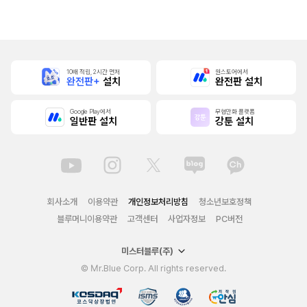
본]
10배 적립, 2시간 먼저
원스토어에서
완전판+
설치
완전판 설치
Google Play에서
무협만화 플랫폼
일반판 설치
강툰 설치
회사소개
이용약관
개인정보처리방침
청소년보호정책
블루머니이용약관
고객센터
사업자정보
PC버전
미스터블루(주)
© Mr.Blue Corp. All rights reserved.