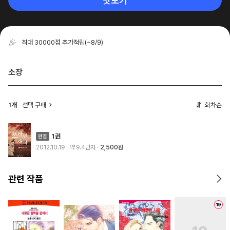
맛보기
최대 30000점 추가적립
(~8/9)
소장
1개
선택 구매
회차순
1권
2012.10.19
· 약 9.4만자
2,500원
관련 작품