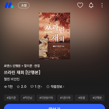
소설
로맨스 단행본 > 할리퀸 · 완결
쓰라린 재회 [단행본]
헬렌 비안친
1천
2.0
1 건
작품정보
#할리퀸
#직진남
#5천원이하
#1권이하
#완결
#단행본