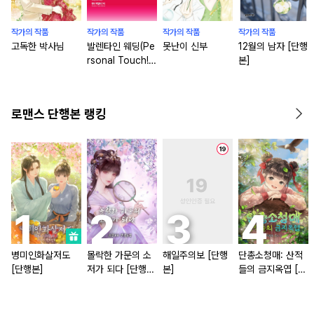
작가의 작품
작가의 작품
작가의 작품
작가의 작품
고독한 박사님
발렌타인 웨딩(Pe
못난이 신부
12월의 남자 [단행
rsonal Touch!
본]
3)
로맨스 단행본 랭킹
병미인화살저도
몰락한 가문의 소
해일주의보 [단행
단총소청매: 산적
[단행본]
저가 되다 [단행
본]
들의 금지옥엽 [단
본]
행본]