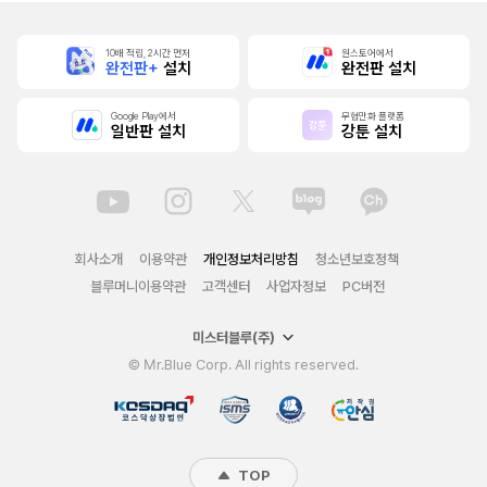
10배 적립, 2시간 먼저
원스토어에서
완전판+
설치
완전판 설치
Google Play에서
무협만화 플랫폼
일반판 설치
강툰 설치
회사소개
이용약관
개인정보처리방침
청소년보호정책
블루머니이용약관
고객센터
사업자정보
PC버전
미스터블루(주)
© Mr.Blue Corp. All rights reserved.
TOP