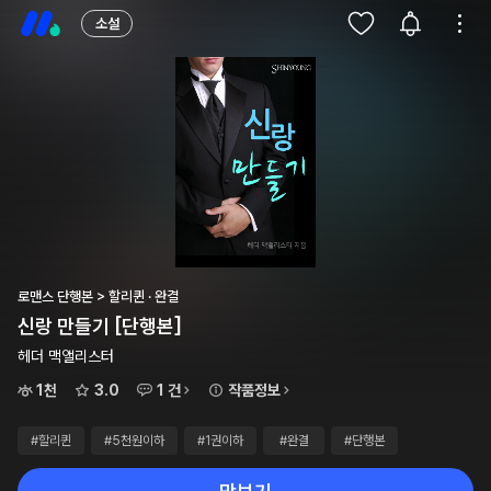
소설
로맨스 단행본 > 할리퀸 · 완결
신랑 만들기 [단행본]
헤더 맥앨리스터
1천
3.0
1 건
작품정보
#할리퀸
#5천원이하
#1권이하
#완결
#단행본