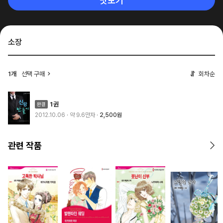
맛보기
소장
1개
선택 구매
회차순
1권
2012.10.06
· 약 9.6만자
2,500원
관련 작품