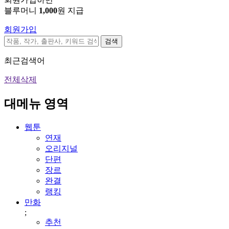
블루머니
1,000
원 지급
회원가입
검색
최근검색어
전체삭제
대메뉴 영역
웹툰
연재
오리지널
단편
장르
완결
랭킹
만화
;
추천