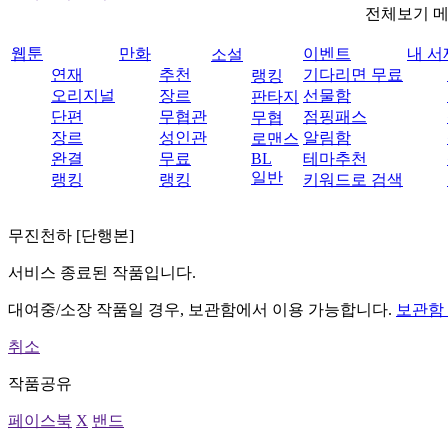
전체보기 
웹툰
만화
이벤트
내 서
소설
연재
추천
기다리면 무료
랭킹
오리지널
장르
선물함
판타지
단편
무협관
점핑패스
무협
장르
성인관
알림함
로맨스
완결
무료
BL
테마추천
일반
랭킹
랭킹
키워드로 검색
무진천하 [단행본]
서비스 종료된 작품입니다.
대여중/소장 작품일 경우, 보관함에서 이용 가능합니다.
보관함
취소
작품공유
페이스북
X
밴드