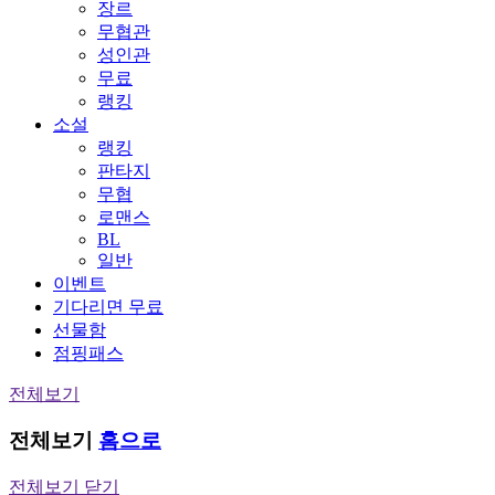
장르
무협관
성인관
무료
랭킹
소설
랭킹
판타지
무협
로맨스
BL
일반
이벤트
기다리면 무료
선물함
점핑패스
전체보기
전체보기
홈으로
전체보기 닫기