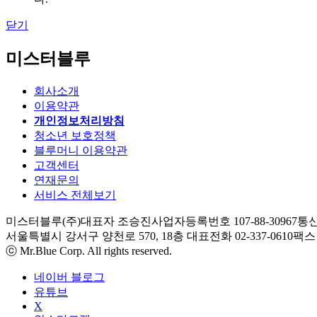
닫기
미스터블루
회사소개
이용약관
개인정보처리방침
청소년 보호정책
블루머니 이용약관
고객센터
연재문의
서비스 전체보기
미스터블루(주)
대표자 조승진
사업자등록번호 107-88-30967
통신
서울특별시 강서구 양천로 570, 18층
대표전화 02-337-0610
팩스 0
ⓒ Mr.Blue Corp. All rights reserved.
네이버 블로그
유튜브
X