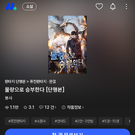
소설
판타지 단행본 > 퓨전판타지 · 완결
물량으로 승부한다 [단행본]
봉사
1.1만
3.1
12 건
작품정보
#퓨전판타지
#소환수
#언데드
#2만~3만원
#5권~10권
#완