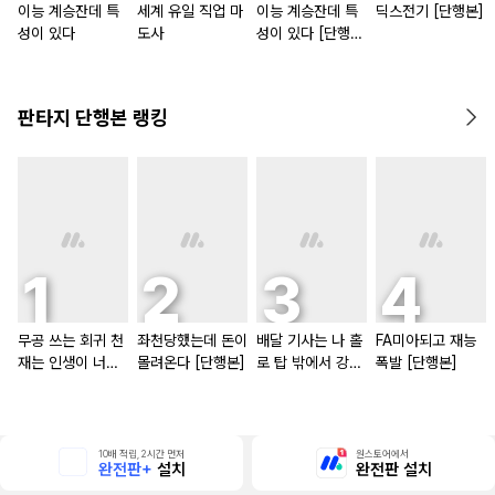
이능 계승잔데 특
세계 유일 직업 마
이능 계승잔데 특
딕스전기 [단행본]
성이 있다
도사
성이 있다 [단행
본]
판타지 단행본 랭킹
무공 쓰는 회귀 천
좌천당했는데 돈이
배달 기사는 나 홀
FA미아되고 재능
재는 인생이 너무
몰려온다 [단행본]
로 탑 밖에서 강해
폭발 [단행본]
쉽다 [단행본]
진다 [단행본]
10배 적립, 2시간 먼저
원스토어에서
완전판+
설치
완전판 설치