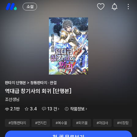
소설
판타지 단행본 > 정통판타지 · 완결
역대급 창기사의 회귀 [단행본]
조선생님
2.1만
3.4
13 건
작품정보
#정통판타지
#먼치킨
#복수물
#회귀물
#마검사
#비장함