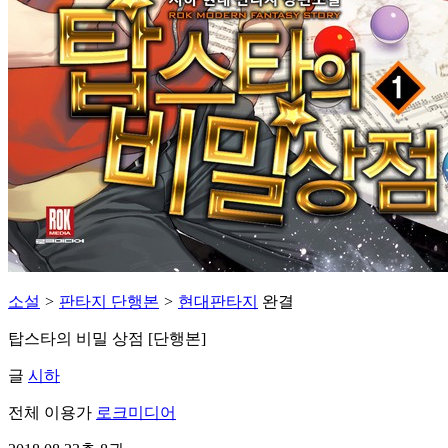
소설
>
판타지 단행본
>
현대판타지
완결
탑스타의 비밀 상점 [단행본]
글
시하
전체 이용가
로크미디어