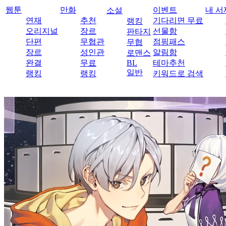
웹툰
만화
이벤트
내 서
소설
연재
추천
기다리면 무료
랭킹
오리지널
장르
선물함
판타지
단편
무협관
점핑패스
무협
장르
성인관
알림함
로맨스
완결
무료
BL
테마추천
일반
랭킹
랭킹
키워드로 검색