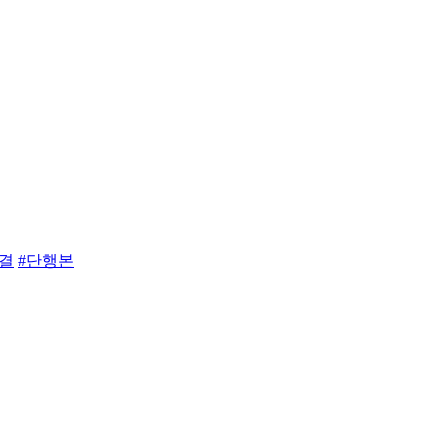
완결
#단행본