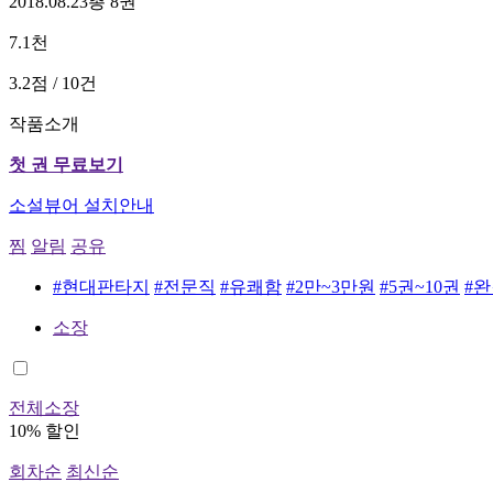
2018.08.23
총 8권
7.1천
3.2점 / 10건
작품소개
첫 권 무료보기
소설뷰어 설치안내
찜
알림
공유
#현대판타지
#전문직
#유쾌함
#2만~3만원
#5권~10권
#
소장
전체소장
10% 할인
회차순
최신순