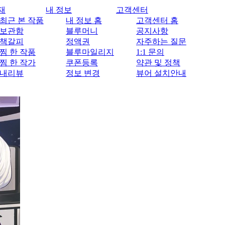
재
내 정보
고객센터
최근 본 작품
내 정보 홈
고객센터 홈
보관함
블루머니
공지사항
책갈피
정액권
자주하는 질문
찜 한 작품
블루마일리지
1:1 문의
찜 한 작가
쿠폰등록
약관 및 정책
내리뷰
정보 변경
뷰어 설치안내