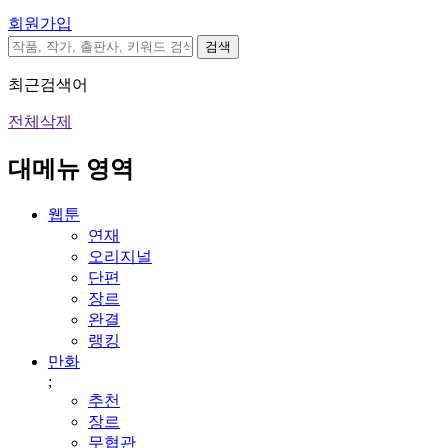
회원가입
검색
최근검색어
전체삭제
대메뉴 영역
웹툰
연재
오리지널
단편
장르
완결
랭킹
만화
;
추천
장르
무협관