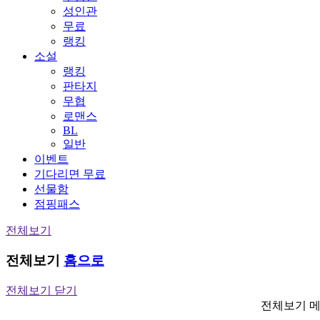
성인관
무료
랭킹
소설
랭킹
판타지
무협
로맨스
BL
일반
이벤트
기다리면 무료
선물함
점핑패스
전체보기
전체보기
홈으로
전체보기 닫기
전체보기 