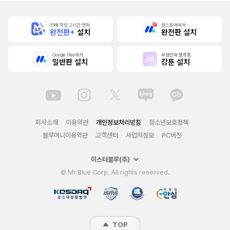
10배 적립, 2시간 먼저
원스토어에서
완전판+
설치
완전판 설치
Google Play에서
무협만화 플랫폼
일반판 설치
강툰 설치
회사소개
이용약관
개인정보처리방침
청소년보호정책
블루머니이용약관
고객센터
사업자정보
PC버전
미스터블루(주)
© Mr.Blue Corp. All rights reserved.
TOP