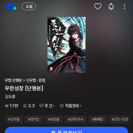
소설
무협 단행본 > 신무협 · 완결
무한성장 [단행본]
김도훈
1.1만
2.3
8 건
작품정보
#신무협
#먼치킨
#성장물
#검객/무사
#통쾌함
#3만~5만원