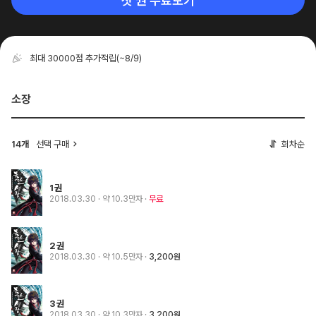
첫 권 무료보기
최대 30000점 추가적립
(~8/9)
소장
14개
선택 구매
회차순
1권
2018.03.30
· 약 10.3만자
무료
2권
2018.03.30
· 약 10.5만자
3,200원
3권
2018.03.30
· 약 10.3만자
3,200원