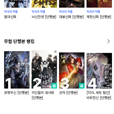
작가의 작품
작가의 작품
작가의 작품
작가의 작품
멸마신화
뇌신전생 [단행본]
대붕신화 [단행본]
제천신화 [단행본]
무협 단행본 랭킹
광명무신 [단행본]
악인들의 대사형
선자 [단행본]
[10% 세트 할인]
[단행본]
비뢰천신 [단행본]