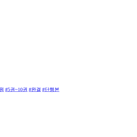
만원
#5권~10권
#완결
#단행본