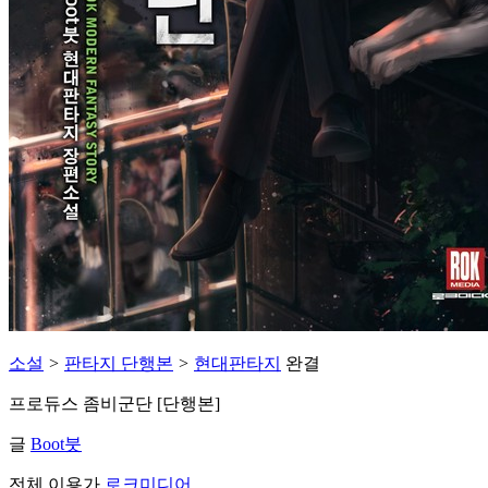
소설
>
판타지 단행본
>
현대판타지
완결
프로듀스 좀비군단 [단행본]
글
Boot붓
전체 이용가
로크미디어