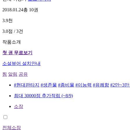
2018.01.24
총 10권
3.9천
3.0점 / 3건
작품소개
첫 권 무료보기
소설뷰어 설치안내
찜
알림
공유
#현대판타지
#생존물
#좀비물
#이능력
#유쾌함
#2만~3
최대 30000점 추가적립
(~8/9)
소장
전체소장