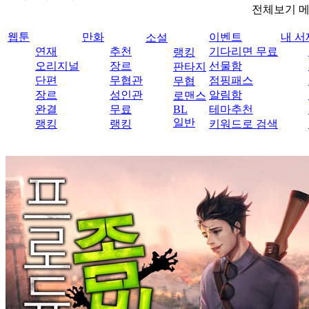
전체보기 
웹툰
만화
이벤트
내 서
소설
연재
추천
기다리면 무료
랭킹
오리지널
장르
선물함
판타지
단편
무협관
점핑패스
무협
장르
성인관
알림함
로맨스
완결
무료
BL
테마추천
일반
랭킹
랭킹
키워드로 검색