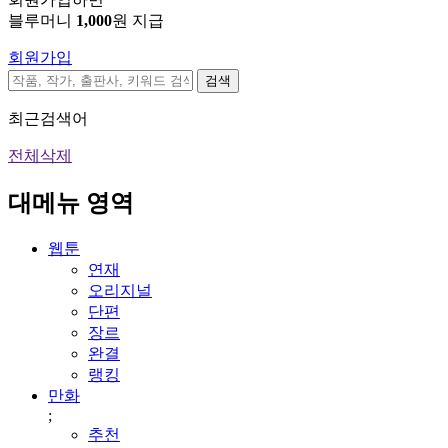
블루머니
1,000
원 지급
회원가입
검색
최근검색어
전체삭제
대메뉴 영역
웹툰
연재
오리지널
단편
장르
완결
랭킹
만화
;
추천