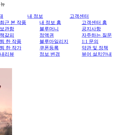
메뉴
재
내 정보
고객센터
최근 본 작품
내 정보 홈
고객센터 홈
보관함
블루머니
공지사항
책갈피
정액권
자주하는 질문
찜 한 작품
블루마일리지
1:1 문의
찜 한 작가
쿠폰등록
약관 및 정책
내리뷰
정보 변경
뷰어 설치안내