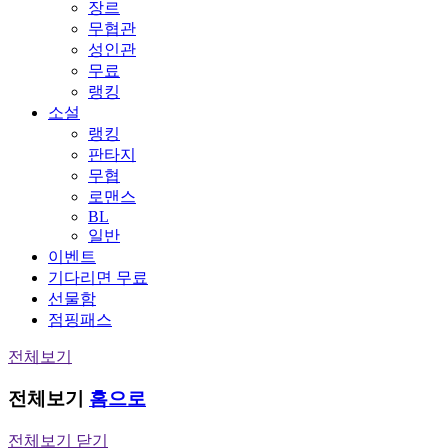
장르
무협관
성인관
무료
랭킹
소설
랭킹
판타지
무협
로맨스
BL
일반
이벤트
기다리면 무료
선물함
점핑패스
전체보기
전체보기
홈으로
전체보기 닫기