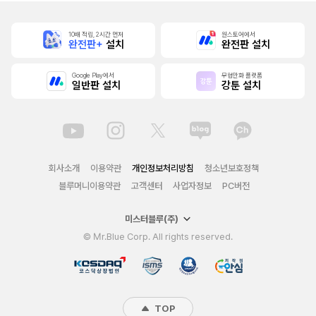
10배 적립, 2시간 먼저
원스토어에서
완전판+
설치
완전판 설치
Google Play에서
무협만화 플랫폼
일반판 설치
강툰 설치
회사소개
이용약관
개인정보처리방침
청소년보호정책
블루머니이용약관
고객센터
사업자정보
PC버전
미스터블루(주)
© Mr.Blue Corp. All rights reserved.
TOP