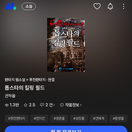
소설
판타지 웹소설 > 퓨전판타지 · 완결
톱스타의 킬링 필드
권하율
1.3만
2.5
2 건
작품정보
#퓨전판타지
#먼치킨
#생존물
#성장물
#연예계
#환생물