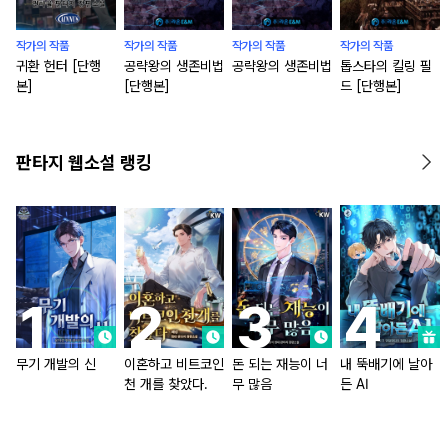
작가의 작품
작가의 작품
작가의 작품
작가의 작품
귀환 헌터 [단행
공략왕의 생존비법
공략왕의 생존비법
톱스타의 킬링 필
본]
[단행본]
드 [단행본]
판타지 웹소설 랭킹
무기 개발의 신
이혼하고 비트코인
돈 되는 재능이 너
내 뚝배기에 날아
천 개를 찾았다.
무 많음
든 AI