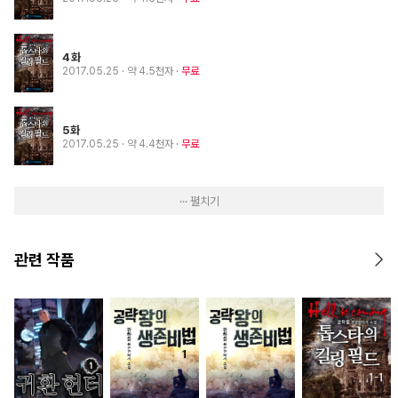
4화
2017.05.25
· 약 4.5천자
무료
5화
2017.05.25
· 약 4.4천자
무료
··· 펼치기
관련 작품