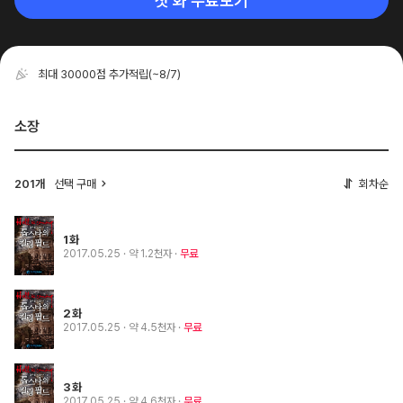
첫 화 무료보기
최대 30000점 추가적립
(~8/7)
소장
201개
선택 구매
회차순
1화
2017.05.25
· 약 1.2천자
무료
2화
2017.05.25
· 약 4.5천자
무료
3화
2017.05.25
· 약 4.6천자
무료