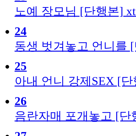
노예 장모님 [단행본]
xt
24
동생 벗겨놓고 언니를 
25
아내 언니 강제SEX [단
26
음란자매 포개놓고 [단
27