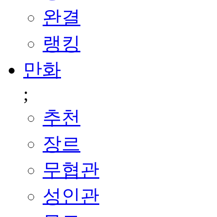
완결
랭킹
만화
;
추천
장르
무협관
성인관