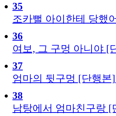
35
조카뻘 아이한테 당했어
36
여보, 그 구멍 아니야 [
37
엄마의 뒷구멍 [단행본]
38
남탕에서 엄마친구랑 [