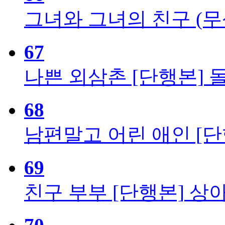
그녀와 그녀의 친구 (무삭
67
나쁜 외삼촌 [단행본]
68
남편말고 어린 애인 [단
69
친구 부부 [단행본]
상