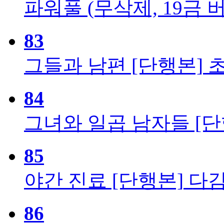
파워풀 (무삭제, 19금 버
83
그들과 남편 [단행본]
84
그녀와 일곱 남자들 [단
85
야간 진료 [단행본]
다
86