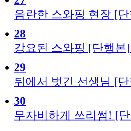
음란한 스와핑 현장 [단
28
강요된 스와핑 [단행본]
29
뒤에서 벗긴 선생님 [단
30
무자비하게 쓰리썸! [단