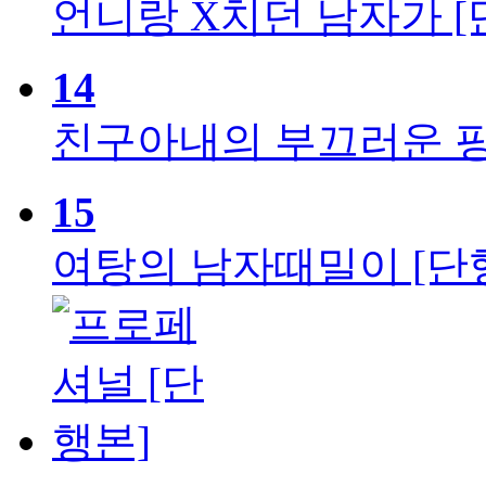
언니랑 X치던 남자가 [
14
친구아내의 부끄러운 핑
15
여탕의 남자때밀이 [단