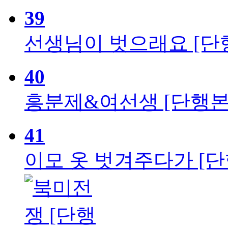
39
선생님이 벗으래요 [단
40
흥분제&여선생 [단행본
41
이모 옷 벗겨주다가 [단