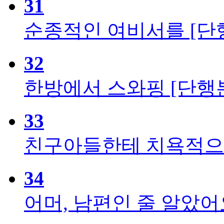
31
순종적인 여비서를 [단
32
한방에서 스와핑 [단행
33
친구아들한테 치욕적으로
34
어머, 남편인 줄 알았어