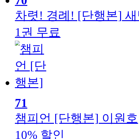
70
차렷! 경례! [단행본]
새
1권 무료
71
챔피언 [단행본]
이원호
10% 할인