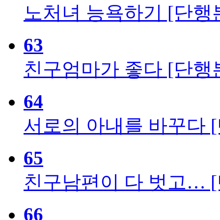
노처녀 능욕하기 [단행
63
친구엄마가 좋다 [단행
64
서로의 아내를 바꾸다 
65
친구남편이 다 벗고… 
66