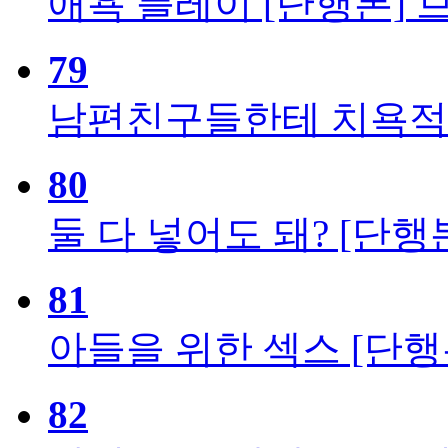
애욕 플레이 [단행본]
79
남편친구들한테 치욕적으
80
둘 다 넣어도 돼? [단행
81
아들을 위한 섹스 [단행
82