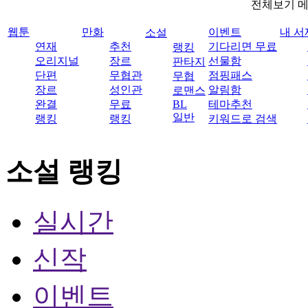
전체보기 
웹툰
만화
이벤트
내 서
소설
연재
추천
기다리면 무료
랭킹
오리지널
장르
선물함
판타지
단편
무협관
점핑패스
무협
장르
성인관
알림함
로맨스
완결
무료
BL
테마추천
일반
랭킹
랭킹
키워드로 검색
소설 랭킹
실시간
신작
이벤트