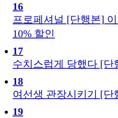
16
프로페셔널 [단행본]
이
10% 할인
17
수치스럽게 당했다 [단
18
여선생 관장시키기 [단
19