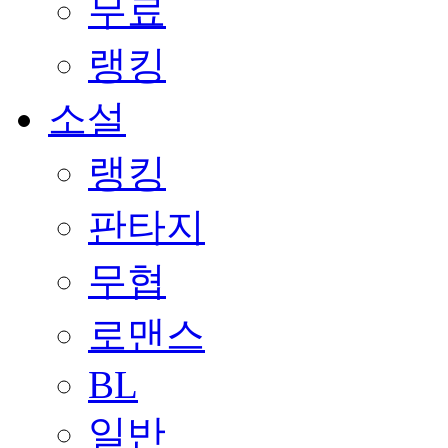
무료
랭킹
소설
랭킹
판타지
무협
로맨스
BL
일반