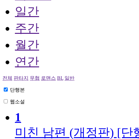
일간
주간
월간
연간
전체
판타지
무협
로맨스
BL
일반
단행본
웹소설
1
미친 남편 (개정판) [단