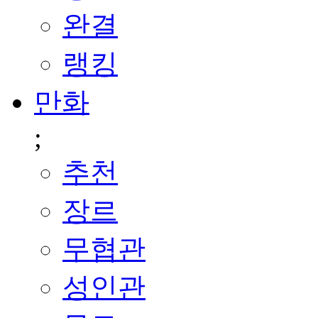
완결
랭킹
만화
;
추천
장르
무협관
성인관