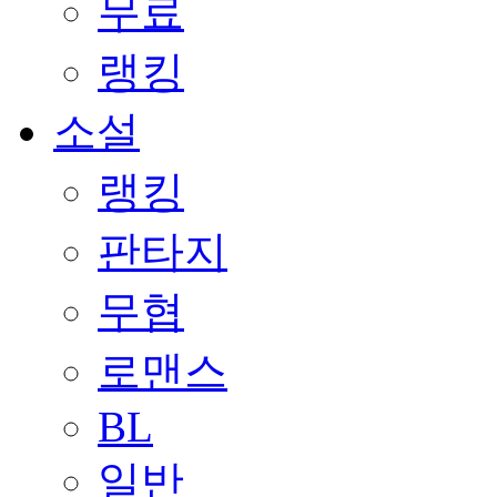
무료
랭킹
소설
랭킹
판타지
무협
로맨스
BL
일반