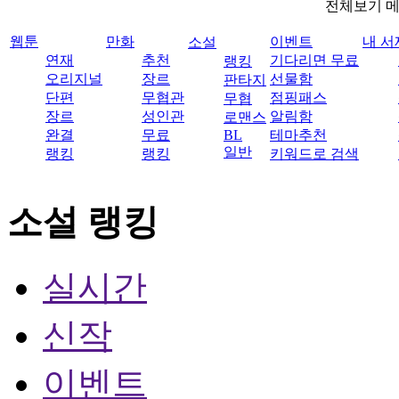
전체보기 
웹툰
만화
이벤트
내 서
소설
연재
추천
기다리면 무료
랭킹
오리지널
장르
선물함
판타지
단편
무협관
점핑패스
무협
장르
성인관
알림함
로맨스
완결
무료
BL
테마추천
일반
랭킹
랭킹
키워드로 검색
소설 랭킹
실시간
신작
이벤트