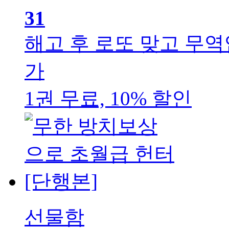
31
해고 후 로또 맞고 무역
가
1권 무료, 10% 할인
선물함