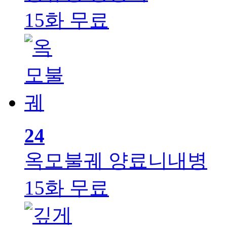
15화 무료
24
옥모불궤
양료니내병
15화 무료