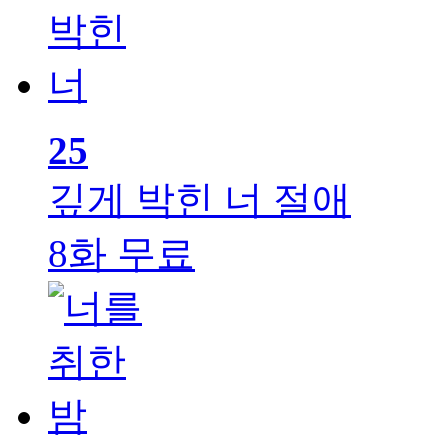
25
깊게 박힌 너
절애
8화 무료