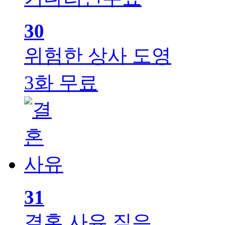
30
위험한 상사
도영
3화 무료
31
결혼 사유
짙은