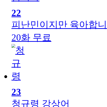
22
피난민이지만 육아합
20화 무료
23
청규령
강상어