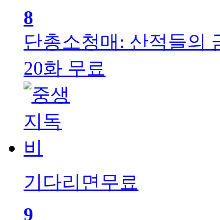
8
단총소청매: 산적들의
20화 무료
기다리면무료
9