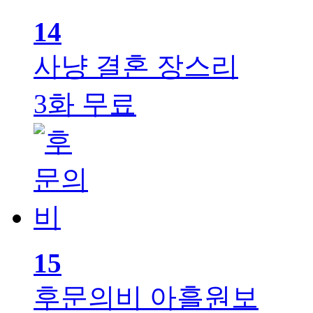
14
사냥 결혼
장스리
3화 무료
15
후문의비
아흘원보