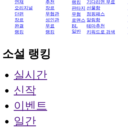
연재
추천
기다리면 무료
랭킹
오리지널
장르
선물함
판타지
단편
무협관
점핑패스
무협
장르
성인관
알림함
로맨스
완결
무료
BL
테마추천
일반
랭킹
랭킹
키워드로 검색
소설 랭킹
실시간
신작
이벤트
일간