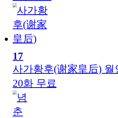
17
사가황후(谢家皇后)
월
20화 무료