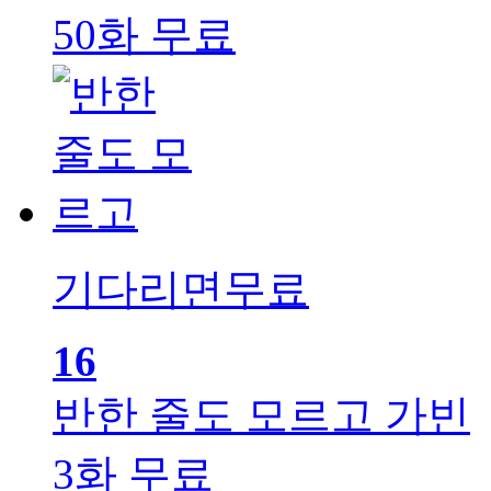
50화 무료
기다리면무료
16
반한 줄도 모르고
가빈
3화 무료