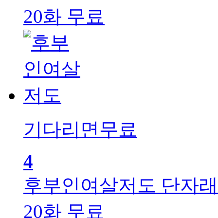
20화 무료
기다리면무료
4
후부인여살저도
단자래
20화 무료