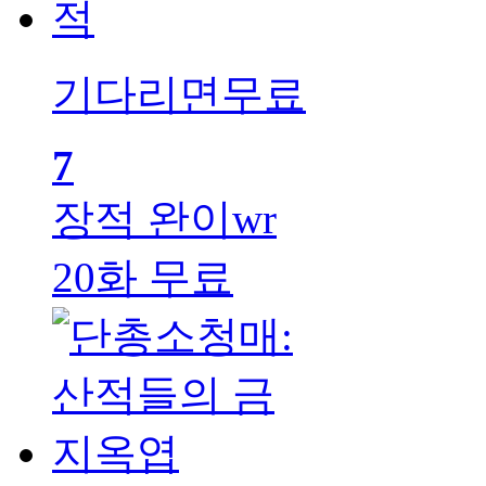
기다리면무료
7
장적
완이wr
20화 무료