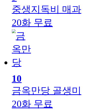
중생지독비
매과
20화 무료
10
금옥만당
골생미
20화 무료