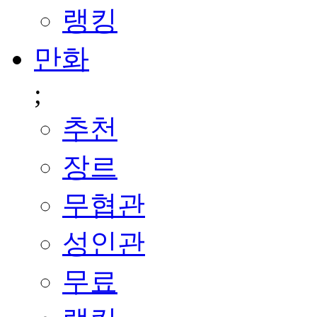
랭킹
만화
;
추천
장르
무협관
성인관
무료