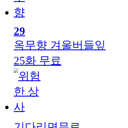
29
옥무향
겨울버들잎
25화 무료
기다리면무료