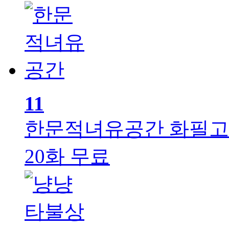
11
한문적녀유공간
화필고
20화 무료