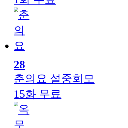
28
춘의요
설중회모
15화 무료