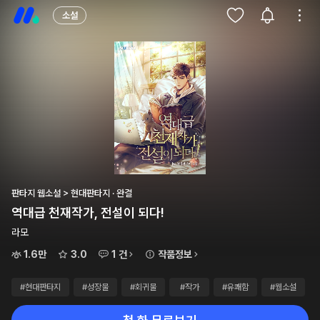
소설
판타지 웹소설 > 현대판타지 · 완결
역대급 천재작가, 전설이 되다!
라모
1.6만
3.0
1 건
작품정보
#현대판타지
#성장물
#회귀물
#작가
#유쾌함
#웹소설