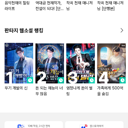
음악천재의 힐링
역대급 천재작가,
작곡 천재 매니저
작곡 천재 매니저
라이프
전설이 되다! [단행
님
님 [단행본]
본]
판타지 웹소설 랭킹
무기 개발의 신
돈 되는 재능이 너
엄청나게 돈이 벌
가족에게 500억
무 많음
림
을 숨김
10배 적립, 2시간 먼저
원스토어에서