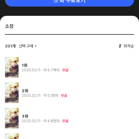
첫 화 무료보기
소장
201개
선택 구매
회차순
1화
2020.02.11
· 약 4.7백자
무료
2화
2020.02.11
· 약 5.1천자
무료
3화
2020.02.11
· 약 4.8천자
무료