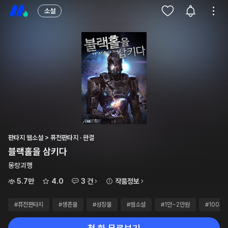
소설
판타지 웹소설 > 퓨전판타지 · 완결
블랙홀을 삼키다
몽랑괴행
5.7만
4.0
3 건
작품정보
#퓨전판타지
#생존물
#성장물
#웹소설
#1만~2만원
#100화