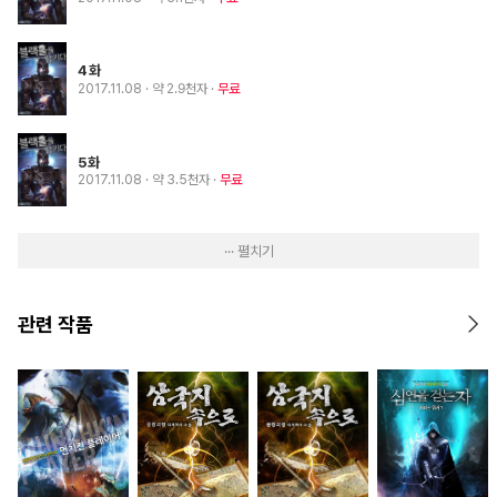
4화
2017.11.08
· 약 2.9천자
무료
5화
2017.11.08
· 약 3.5천자
무료
··· 펼치기
관련 작품