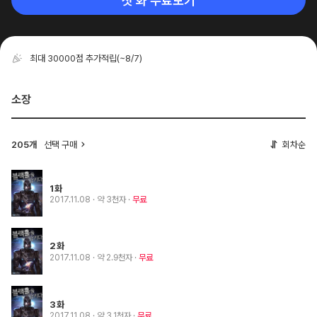
첫 화 무료보기
최대 30000점 추가적립
(~8/7)
소장
205개
선택 구매
회차순
1화
2017.11.08
· 약 3천자
무료
2화
2017.11.08
· 약 2.9천자
무료
3화
2017.11.08
· 약 3.1천자
무료