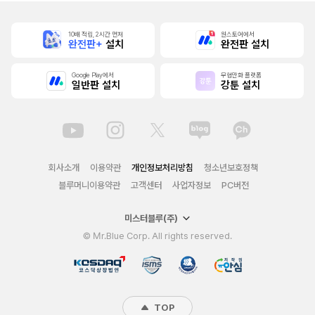
10배 적립, 2시간 먼저
원스토어에서
완전판+
설치
완전판 설치
Google Play에서
무협만화 플랫폼
일반판 설치
강툰 설치
회사소개
이용약관
개인정보처리방침
청소년보호정책
블루머니이용약관
고객센터
사업자정보
PC버전
미스터블루(주)
© Mr.Blue Corp. All rights reserved.
TOP