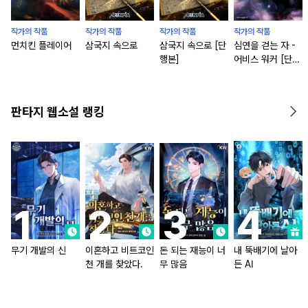
작가의 작품
작가의 작품
작가의 작품
작가의 작품
먼치킨 플레이어
삼국지 속으로
삼국지 속으로 [단
심연을 걷는 자 -
행본]
어비스 워커 [단행
본]
판타지 웹소설 랭킹
무기 개발의 신
이혼하고 비트코인
돈 되는 재능이 너
내 뚝배기에 날아
천 개를 찾았다.
무 많음
든 AI