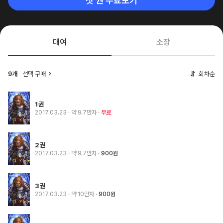
첫 권 무료보기
대여
소장
선택 구매
회차순
9개
1권
2017.03.23
· 약 9.7만자
무료
2권
2017.03.23
· 약 9.7만자
900원
3권
2017.03.23
· 약 10만자
900원