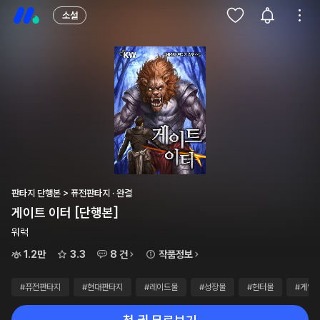
소설
판타지 단행본 > 퓨전판타지 · 완결
게이트 이터 [단행본]
워럭
1.2만
3.3
8 건
작품정보
#퓨전판타지
#현대판타지
#레이드물
#성장물
#헌터물
#게임