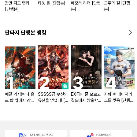
잠만 자도 랭커
타겟 온 [단행본]
메모리 리더 [단행
군주의 길 [단행
[단행본]
본]
본]
판타지 단행본 랭킹
배달 기사는 나 홀
SSSSS급 무신의
EX급인 줄 모르고
자퇴 후 메이저리
로 탑 밖에서 강해
유산을 얻었다! [단
길드에서 방출함
그를 찢음 [단행
진다 [단행본]
행본]
[단행본]
본]
10배 적립, 2시간 먼저
원스토어에서