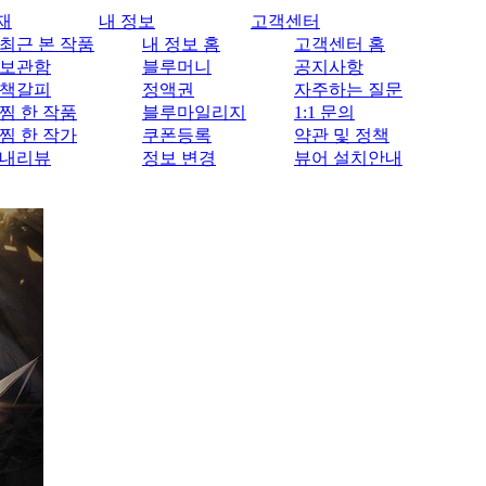
재
내 정보
고객센터
최근 본 작품
내 정보 홈
고객센터 홈
보관함
블루머니
공지사항
책갈피
정액권
자주하는 질문
찜 한 작품
블루마일리지
1:1 문의
찜 한 작가
쿠폰등록
약관 및 정책
내리뷰
정보 변경
뷰어 설치안내