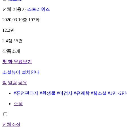
전체 이용가
스토리위즈
2020.03.19
총 197화
12.2만
2.4점 / 5건
작품소개
첫 화 무료보기
소설뷰어 설치안내
찜
알림
공유
#퓨전판타지
#환생물
#마검사
#유쾌함
#웹소설
#1만~2
소장
전체소장