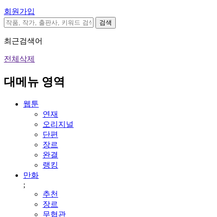
회원가입
검색
최근검색어
전체삭제
대메뉴 영역
웹툰
연재
오리지널
단편
장르
완결
랭킹
만화
;
추천
장르
무협관