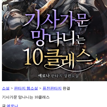
소설
>
판타지 웹소설
>
퓨전판타지
완결
기사가문 망나니는 10클래스
글
예로나