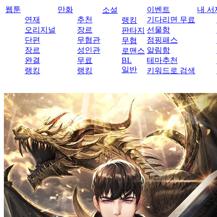
웹툰
만화
이벤트
내 서
소설
연재
추천
기다리면 무료
랭킹
오리지널
장르
선물함
판타지
단편
무협관
점핑패스
무협
장르
성인관
알림함
로맨스
완결
무료
BL
테마추천
일반
랭킹
랭킹
키워드로 검색