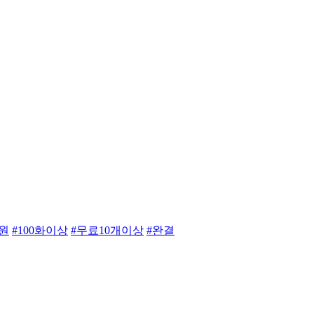
만원
#100화이상
#무료10개이상
#완결