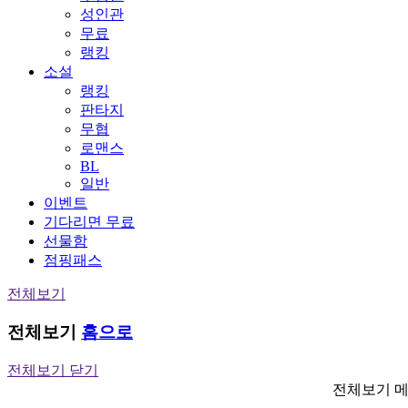
성인관
무료
랭킹
소설
랭킹
판타지
무협
로맨스
BL
일반
이벤트
기다리면 무료
선물함
점핑패스
전체보기
전체보기
홈으로
전체보기 닫기
전체보기 