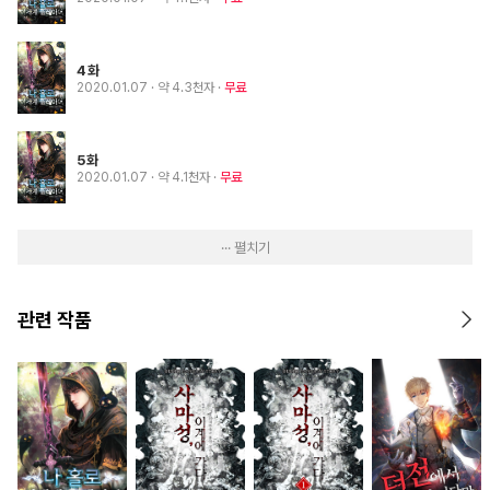
4화
2020.01.07
· 약 4.3천자
무료
5화
2020.01.07
· 약 4.1천자
무료
··· 펼치기
관련 작품