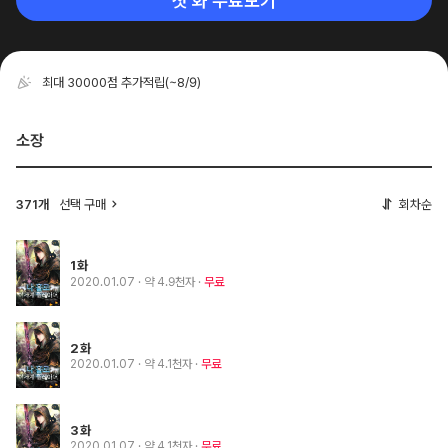
첫 화 무료보기
최대 30000점 추가적립
(~8/9)
소장
371개
선택 구매
회차순
1화
2020.01.07
· 약 4.9천자
무료
2화
2020.01.07
· 약 4.1천자
무료
3화
2020.01.07
· 약 4.1천자
무료