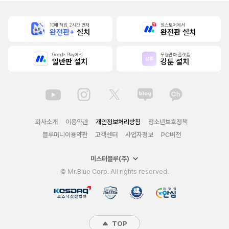
10배 적립, 2시간 먼저
원스토어에서
완전판+
설치
완전판 설치
Google Play에서
무협만화 플랫폼
일반판 설치
강툰 설치
회사소개
이용약관
개인정보처리방침
청소년보호정책
블루머니이용약관
고객센터
사업자정보
PC버전
미스터블루(주)
© Mr.Blue Corp. All rights reserved.
TOP