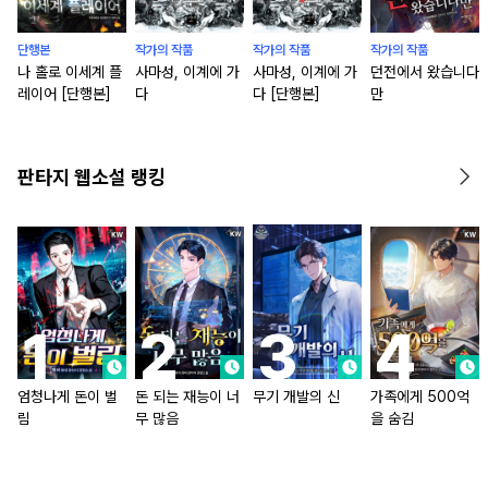
단행본
작가의 작품
작가의 작품
작가의 작품
나 홀로 이세계 플
사마성, 이계에 가
사마성, 이계에 가
던전에서 왔습니다
레이어 [단행본]
다
다 [단행본]
만
판타지 웹소설 랭킹
엄청나게 돈이 벌
돈 되는 재능이 너
무기 개발의 신
가족에게 500억
림
무 많음
을 숨김