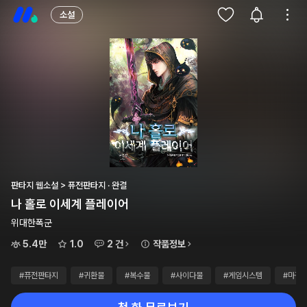
소설
판타지 웹소설 > 퓨전판타지 · 완결
나 홀로 이세계 플레이어
위대한폭군
5.4만
1.0
2 건
작품정보
#퓨전판타지
#귀환물
#복수물
#사이다물
#게임시스템
#마검