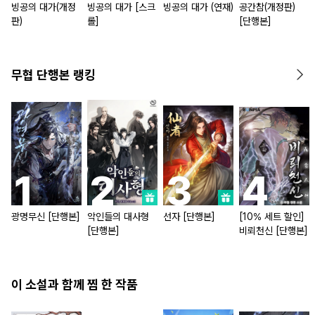
빙공의 대가(개정
빙공의 대가 [스크
빙공의 대가 (연재)
공간참(개정판)
판)
롤]
[단행본]
무협 단행본 랭킹
광명무신 [단행본]
악인들의 대사형
선자 [단행본]
[10% 세트 할인]
[단행본]
비뢰천신 [단행본]
이 소설과 함께 찜 한 작품