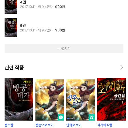
4권
2017.10.11
· 약 9.4만자
900원
5권
2017.10.11
· 약 9.7만자
900원
··· 펼치기
관련 작품
웹소설
웹툰으로 보기
만화로 보기
작가의 작품