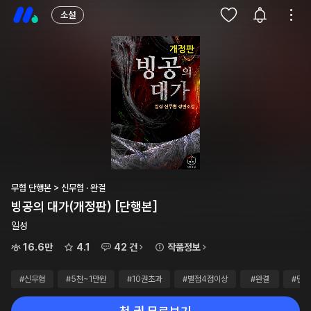
소설
무협 단행본 > 신무협 · 완결
빙공의 대가(개정판) [단행본]
일성
16.6만
4.1
42 건
작품정보
#신무협
#5천~1만원
#10권초과
#별점4점이상
#완결
#단행