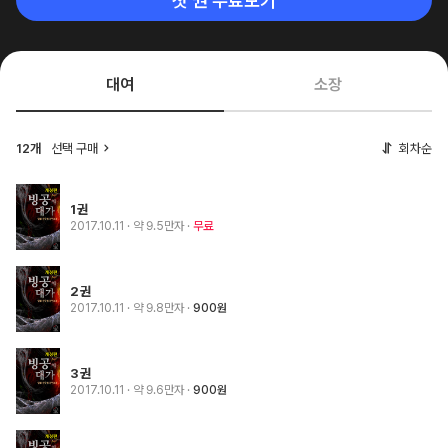
첫 권 무료보기
대여
소장
12개
선택 구매
회차순
1권
2017.10.11
· 약 9.5만자
무료
2권
2017.10.11
· 약 9.8만자
900원
3권
2017.10.11
· 약 9.6만자
900원