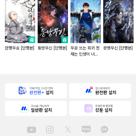
만행무승 [단행본]
동방무신 [단행본]
무공 쓰는 회귀 천
광명무신 [단행본]
재는 인생이 너무
쉽다 [단행본]
10배 적립, 2시간 먼저
원스토어에서
완전판+
설치
완전판 설치
Google Play에서
무협만화 플랫폼
일반판 설치
강툰 설치