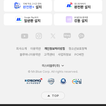
10배 적립, 2시간 먼저
원스토어에서
완전판+
설치
완전판 설치
Google Play에서
무협만화 플랫폼
일반판 설치
강툰 설치
회사소개
이용약관
개인정보처리방침
청소년보호정책
블루머니이용약관
고객센터
사업자정보
PC버전
미스터블루(주)
© Mr.Blue Corp. All rights reserved.
TOP