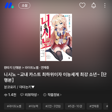
소설
판타지 단행본 > 라이트노벨 · 연재중
니시노 ~교내 카스트 최하위이자 이능세계 최강 소년~ [단
행본]
분코로리 / 마타논키▼
1.4천
리뷰작성
작품정보
#라이트노벨
#이능력
#2만~3만원
#5권~10권
#연재중
#단