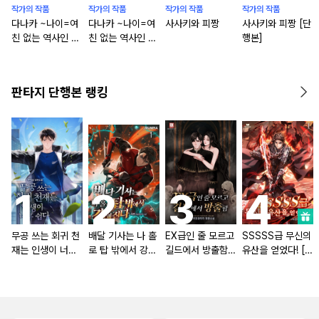
작가의 작품
작가의 작품
작가의 작품
작가의 작품
다나카 ~나이=여
다나카 ~나이=여
사사키와 피짱
사사키와 피짱 [단
친 없는 역사인 마
친 없는 역사인 마
행본]
법사~ THE CO
법사~ [단행본]
MIC
판타지 단행본 랭킹
무공 쓰는 회귀 천
배달 기사는 나 홀
EX급인 줄 모르고
SSSSS급 무신의
재는 인생이 너무
로 탑 밖에서 강해
길드에서 방출함
유산을 얻었다! [단
쉽다 [단행본]
진다 [단행본]
[단행본]
행본]