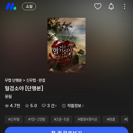
소설
무협 단행본 > 신무협 · 완결
혈검소야 [단행본]
몽월
4.7천
5.0
3 건
작품정보
#신무협
#1만~2만원
#2권~5권
#별점4점이상
#완결
#단행