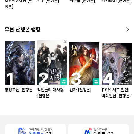
소림삼십칠방 [단
검우 [단행본]
식구들 [단행본]
검명도살 [단행본]
행본]
무협 단행본 랭킹
광명무신 [단행본]
악인들의 대사형
선자 [단행본]
[10% 세트 할인]
[단행본]
비뢰천신 [단행본]
10배 적립, 2시간 먼저
원스토어에서
완전판+
설치
완전판 설치