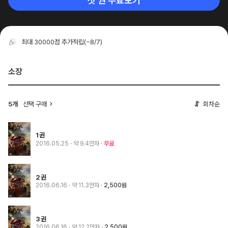
첫 권 무료보기
최대 30000점 추가적립
(~8/7)
소장
5개
선택 구매
회차순
1권
2016.05.25
· 약 9.4만자
무료
2권
2016.06.16
· 약 11.3만자
2,500원
3권
2016.06.16
· 약 12.2만자
2,500원