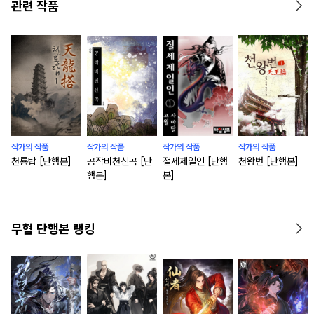
관련 작품
작가의 작품
작가의 작품
작가의 작품
작가의 작품
천룡탑 [단행본]
공작비천신곡 [단
절세제일인 [단행
천왕번 [단행본]
행본]
본]
무협 단행본 랭킹