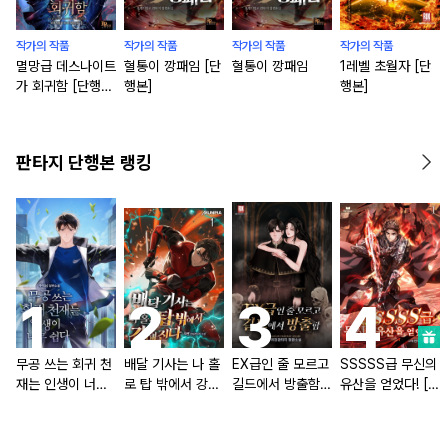
작가의 작품
작가의 작품
작가의 작품
작가의 작품
멸망급 데스나이트
혈통이 깡패임 [단
혈통이 깡패임
1레벨 초월자 [단
가 회귀함 [단행
행본]
행본]
본]
판타지 단행본 랭킹
무공 쓰는 회귀 천
배달 기사는 나 홀
EX급인 줄 모르고
SSSSS급 무신의
재는 인생이 너무
로 탑 밖에서 강해
길드에서 방출함
유산을 얻었다! [단
쉽다 [단행본]
진다 [단행본]
[단행본]
행본]