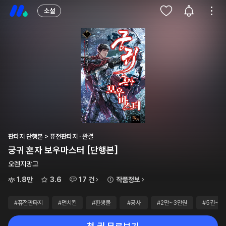
소설
판타지 단행본 > 퓨전판타지 · 완결
궁귀 혼자 보우마스터 [단행본]
오렌지망고
1.8만
3.6
17 건
작품정보
#퓨전판타지
#먼치킨
#환생물
#궁사
#2만~3만원
#5권~1