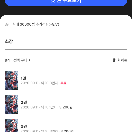
첫 권 무료보기
최대 30000점 추가적립
(~8/7)
소장
선택 구매
회차순
9개
1권
2020.09.11
· 약 10.8만자
무료
2권
2020.09.11
· 약 10.1만자
3,200원
3권
2020.09.11
· 약 10.3만자
3,200원