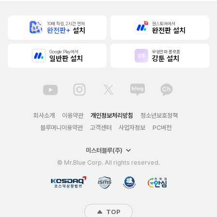
10배 적립, 2시간 먼저
원스토어에서
완전판+
설치
완전판 설치
Google Play에서
무협만화 플랫폼
일반판 설치
강툰 설치
회사소개
이용약관
개인정보처리방침
청소년보호정책
블루머니이용약관
고객센터
사업자정보
PC버전
미스터블루(주)
© Mr.Blue Corp. All rights reserved.
TOP