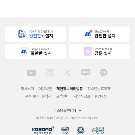
본]
10배 적립, 2시간 먼저
원스토어에서
완전판+
설치
완전판 설치
Google Play에서
무협만화 플랫폼
일반판 설치
강툰 설치
회사소개
이용약관
개인정보처리방침
청소년보호정책
블루머니이용약관
고객센터
사업자정보
PC버전
미스터블루(주)
© Mr.Blue Corp. All rights reserved.