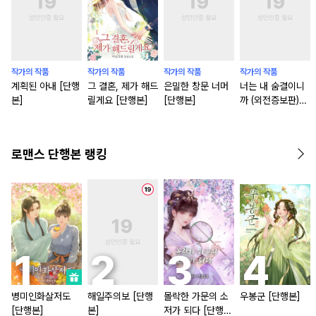
작가의 작품
작가의 작품
작가의 작품
작가의 작품
계획된 아내 [단행
그 결혼, 제가 해드
은밀한 창문 너머
너는 내 숨결이니
본]
릴게요 [단행본]
[단행본]
까 (외전증보판)
[단행본]
로맨스 단행본 랭킹
병미인화살저도
해일주의보 [단행
몰락한 가문의 소
우봉군 [단행본]
[단행본]
본]
저가 되다 [단행