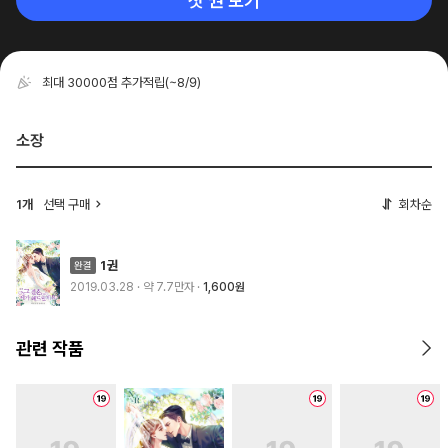
첫 권 보기
최대 30000점 추가적립
(~8/9)
소장
1개
선택 구매
회차순
1권
2019.03.28
· 약 7.7만자
1,600원
관련 작품