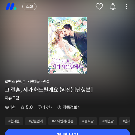
소설
로맨스 단행본 > 현대물 · 완결
그 결혼, 제가 해드릴게요 (외전) [단행본]
아슈크림
1천
5.0
1 건
작품정보
#현대물
#갑을관계
#계약연애/결혼
#능력남
#재벌남
#츤데레