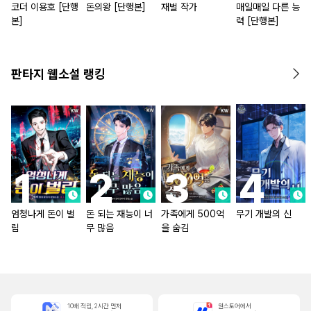
코더 이용호 [단행
돈의왕 [단행본]
재벌 작가
매일매일 다른 능
본]
력 [단행본]
판타지 웹소설 랭킹
엄청나게 돈이 벌
돈 되는 재능이 너
가족에게 500억
무기 개발의 신
림
무 많음
을 숨김
10배 적립, 2시간 먼저
원스토어에서