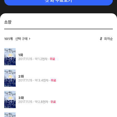
첫 화 무료보기
소장
101개
선택 구매
회차순
1화
2017.11.15
· 약 1.2천자
무료
2화
2017.11.15
· 약 3.4천자
무료
3화
2017.11.15
· 약 2.8천자
무료