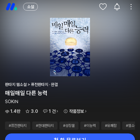
소설
판타지 웹소설 > 퓨전판타지 · 완결
매일매일 다른 능력
SOKIN
1.4만
3.0
1 건
작품정보
#퓨전판타지
#현대판타지
#성장물
#이능력
#유쾌함
#웹소설