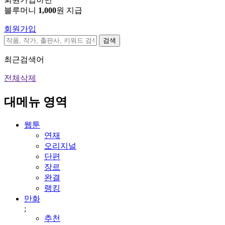
블루머니
1,000
원 지급
회원가입
검색
최근검색어
전체삭제
대메뉴 영역
웹툰
연재
오리지널
단편
장르
완결
랭킹
만화
;
추천