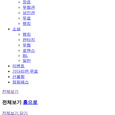
장르
무협관
성인관
무료
랭킹
소설
랭킹
판타지
무협
로맨스
BL
일반
이벤트
기다리면 무료
선물함
점핑패스
전체보기
전체보기
홈으로
전체보기 닫기