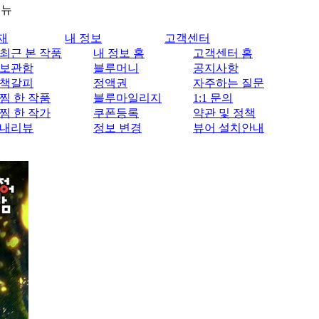
메뉴
재
내 정보
고객센터
최근 본 작품
내 정보 홈
고객센터 홈
보관함
블루머니
공지사항
책갈피
정액권
자주하는 질문
찜 한 작품
블루마일리지
1:1 문의
찜 한 작가
쿠폰등록
약관 및 정책
내리뷰
정보 변경
뷰어 설치안내