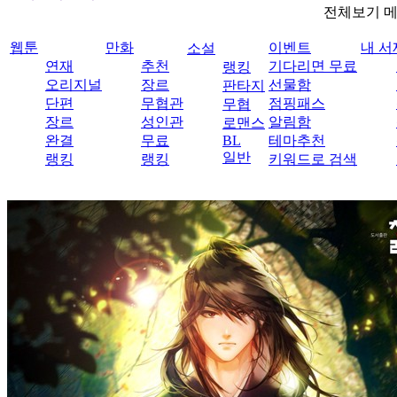
전체보기 
웹툰
만화
이벤트
내 서
소설
연재
추천
기다리면 무료
랭킹
오리지널
장르
선물함
판타지
단편
무협관
점핑패스
무협
장르
성인관
알림함
로맨스
완결
무료
BL
테마추천
일반
랭킹
랭킹
키워드로 검색