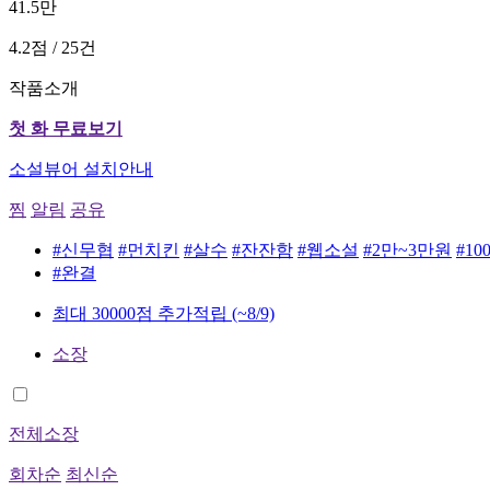
41.5만
4.2점 / 25건
작품소개
첫 화 무료보기
소설뷰어 설치안내
찜
알림
공유
#신무협
#먼치킨
#살수
#잔잔함
#웹소설
#2만~3만원
#1
#완결
최대 30000점 추가적립
(~8/9)
소장
전체소장
회차순
최신순