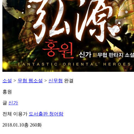
소설
>
무협 웹소설
>
신무협
완결
홍원
글
신가
전체 이용가
도서출판 청어람
2018.01.10
총 260화