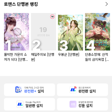
로맨스 단행본 랭킹
몰락한 가문의 소
해일주의보 [단행
우봉군 [단행본]
단총소청매: 산적
저가 되다 [단행
본]
들의 금지옥엽 [단
본]
행본]
10배 적립, 2시간 먼저
원스토어에서
완전판+
설치
완전판 설치
Google Play에서
무협만화 플랫폼
일반판 설치
강툰 설치