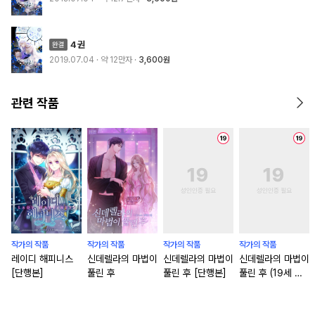
4권
2019.07.04
· 약 12만자
3,600원
관련 작품
작가의 작품
작가의 작품
작가의 작품
작가의 작품
레이디 해피니스
신데렐라의 마법이
신데렐라의 마법이
신데렐라의 마법이
[단행본]
풀린 후
풀린 후 [단행본]
풀린 후 (19세 개
정판)