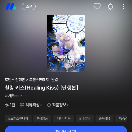
소설
로맨스 단행본 > 로맨스판타지 · 완결
힐링 키스(Healing Kiss) [단행본]
시세Sisse
1천
리뷰작성
작품정보
#로맨스판타지
#서양풍
#판타지물
#다정남
#순정남
#달달물