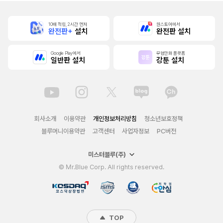
10배 적립, 2시간 먼저
원스토어에서
완전판+
설치
완전판 설치
Google Play에서
무협만화 플랫폼
일반판 설치
강툰 설치
회사소개
이용약관
개인정보처리방침
청소년보호정책
블루머니이용약관
고객센터
사업자정보
PC버전
미스터블루(주)
© Mr.Blue Corp. All rights reserved.
TOP