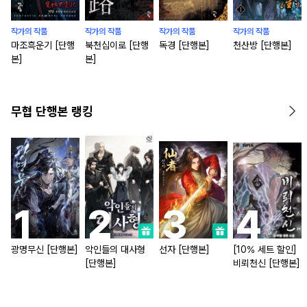
작가의 작품
작가의 작품
작가의 작품
작가의 작품
마조흑운기 [단행
북천십이로 [단행
독경 [단행본]
천산방 [단행본]
본]
본]
무협 단행본 랭킹
광명무신 [단행본]
악인들의 대사형
선자 [단행본]
[10% 세트 할인]
[단행본]
비뢰천신 [단행본]