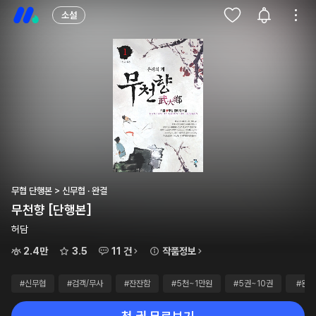
소설
무협 단행본 > 신무협 · 완결
무천향 [단행본]
허담
2.4만
3.5
11 건
작품정보
#신무협
#검객/무사
#잔잔함
#5천~1만원
#5권~10권
#완결