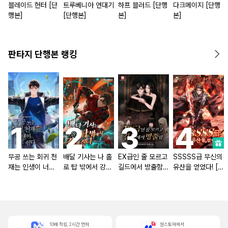
블레이드 헌터 [단
트루베니아 연대기
하프 블러드 [단행
다크메이지 [단행
행본]
[단행본]
본]
본]
판타지 단행본 랭킹
무공 쓰는 회귀 천
배달 기사는 나 홀
EX급인 줄 모르고
SSSSS급 무신의
재는 인생이 너무
로 탑 밖에서 강해
길드에서 방출함
유산을 얻었다! [단
쉽다 [단행본]
진다 [단행본]
[단행본]
행본]
10배 적립, 2시간 먼저
원스토어에서