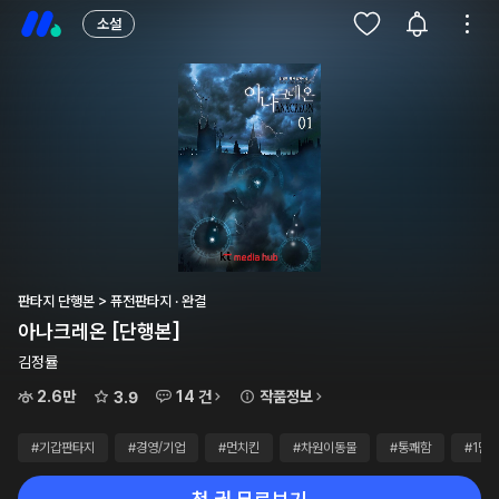
소설
판타지 단행본 > 퓨전판타지 · 완결
아나크레온 [단행본]
김정률
2.6만
14 건
작품정보
3.9
#기갑판타지
#경영/기업
#먼치킨
#차원이동물
#통쾌함
#1만