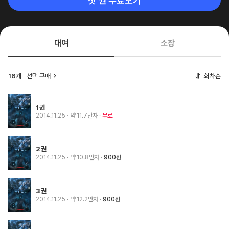
첫 권 무료보기
대여
소장
16개
선택 구매
회차순
1권
2014.11.25
· 약 11.7만자
무료
2권
2014.11.25
· 약 10.8만자
900원
3권
2014.11.25
· 약 12.2만자
900원