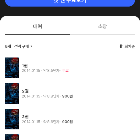
첫 권 무료보기
대여
소장
5개
선택 구매
회차순
1권
2014.01.15
· 약 8.5만자
무료
2권
2014.01.15
· 약 8.8만자
900원
3권
2014.01.15
· 약 8.6만자
900원