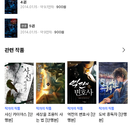
4권
2014.01.15
· 약 9.1만자
900원
5권
2014.01.15
· 약 9만자
900원
관련 작품
작가의 작품
작가의 작품
작가의 작품
작가의 작품
사신 카이야스 [단
세상을 조용히 사
역전의 변호사 [단
도박 중독자 [단행
행본]
는 법 [단행본]
행본]
본]