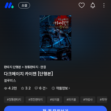
소설
판타지 단행본 > 정통판타지 · 완결
다크메이지 카이젠 [단행본]
블루피스
4.2천
3.2
6 건
작품정보
#정통판타지
#퓨전판타지
#빙의물
#회귀물
#마법사
#흑마법