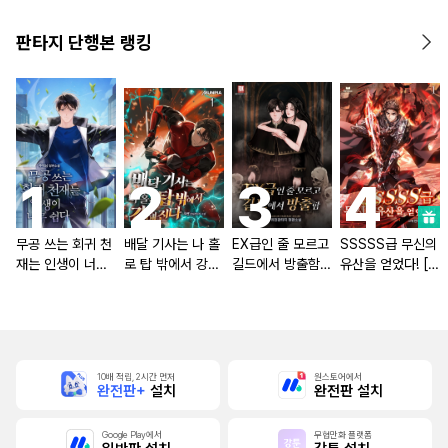
판타지 단행본 랭킹
무공 쓰는 회귀 천
배달 기사는 나 홀
EX급인 줄 모르고
SSSSS급 무신의
재는 인생이 너무
로 탑 밖에서 강해
길드에서 방출함
유산을 얻었다! [단
쉽다 [단행본]
진다 [단행본]
[단행본]
행본]
10배 적립, 2시간 먼저
원스토어에서
완전판+
설치
완전판 설치
Google Play에서
무협만화 플랫폼